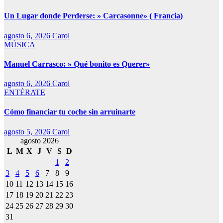
Un Lugar donde Perderse: » Carcasonne» ( Francia)
agosto 6, 2026
Carol
MÚSICA
Manuel Carrasco: » Qué bonito es Querer»
agosto 6, 2026
Carol
ENTÈRATE
Cómo financiar tu coche sin arruinarte
agosto 5, 2026
Carol
agosto 2026
L
M
X
J
V
S
D
1
2
3
4
5
6
7
8
9
10
11
12
13
14
15
16
17
18
19
20
21
22
23
24
25
26
27
28
29
30
31