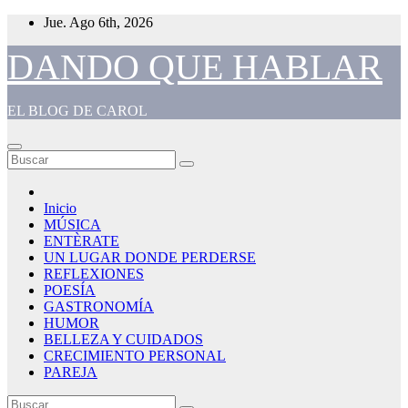
Saltar
Jue. Ago 6th, 2026
al
contenido
DANDO QUE HABLAR
EL BLOG DE CAROL
Inicio
MÚSICA
ENTÈRATE
UN LUGAR DONDE PERDERSE
REFLEXIONES
POESÍA
GASTRONOMÍA
HUMOR
BELLEZA Y CUIDADOS
CRECIMIENTO PERSONAL
PAREJA