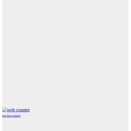
free hits counter
WordPress
Radio
Player