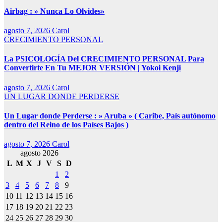
Airbag : » Nunca Lo Olvides»
agosto 7, 2026
Carol
CRECIMIENTO PERSONAL
La PSICOLOGÍA Del CRECIMIENTO PERSONAL Para
Convertirte En Tu MEJOR VERSIÓN | Yokoi Kenji
agosto 7, 2026
Carol
UN LUGAR DONDE PERDERSE
Un Lugar donde Perderse : » Aruba » ( Caribe, País autónomo
dentro del Reino de los Países Bajos )
agosto 7, 2026
Carol
agosto 2026
L
M
X
J
V
S
D
1
2
3
4
5
6
7
8
9
10
11
12
13
14
15
16
17
18
19
20
21
22
23
24
25
26
27
28
29
30