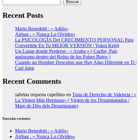
Buscar
Recent Posts
Mario Benedetti : » Adiós»
Airbag : » Nunca Lo Olvides»
La PSICOLOGÍA Del CRECIMIENTO PERSONAL Para
Convertirte En Tu MEJOR VERSIÓN | Yokoi Kenji
Un Lugar donde Perderse : » Aruba » ( Caribe, País
autónomo dentro del Reino de los Países Bajos )
Cuando un Hombre Descubre que Hay Algo Diferente en Ti |
Carl Jung
Recent Comments
sabrina requena capellino
en
Tuna de Derecho de Valencia : »
La Virgen Más Hermosa» ( Virgen de los Desamparados /
Mare de Déu dels Desamparats)
Entradas recientes
Mario Benedetti : » Adiós»
Airbag : » Nunca Lo Olvides»