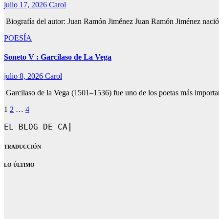
julio 17, 2026
Carol
Biografía del autor: Juan Ramón Jiménez Juan Ramón Jiménez nació
POESÍA
Soneto V : Garcilaso de La Vega
julio 8, 2026
Carol
Garcilaso de la Vega (1501–1536) fue uno de los poetas más importa
Paginación
1
2
…
4
de
EL BLOG DE CAROL.
entradas
TRADUCCIÓN
LO ÚLTIMO