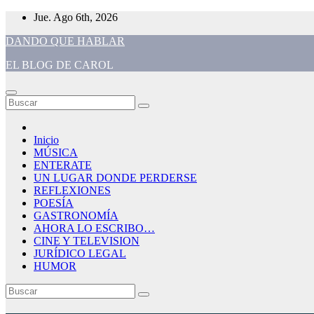
Saltar
Jue. Ago 6th, 2026
al
DANDO QUE HABLAR
contenido
EL BLOG DE CAROL
Inicio
MÚSICA
ENTERATE
UN LUGAR DONDE PERDERSE
REFLEXIONES
POESÍA
GASTRONOMÍA
AHORA LO ESCRIBO…
CINE Y TELEVISION
JURÍDICO LEGAL
HUMOR