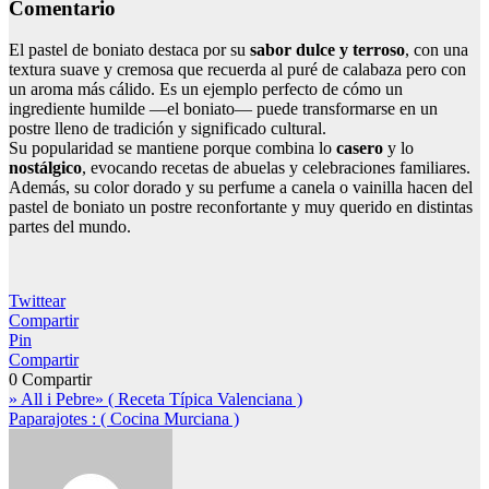
Comentario
El pastel de boniato destaca por su
sabor dulce y terroso
, con una
textura suave y cremosa que recuerda al puré de calabaza pero con
un aroma más cálido. Es un ejemplo perfecto de cómo un
ingrediente humilde —el boniato— puede transformarse en un
postre lleno de tradición y significado cultural.
Su popularidad se mantiene porque combina lo
casero
y lo
nostálgico
, evocando recetas de abuelas y celebraciones familiares.
Además, su color dorado y su perfume a canela o vainilla hacen del
pastel de boniato un postre reconfortante y muy querido en distintas
partes del mundo.
Twittear
Compartir
Pin
Compartir
0
Compartir
Navegación
» All i Pebre» ( Receta Típica Valenciana )
Paparajotes : ( Cocina Murciana )
de
entradas