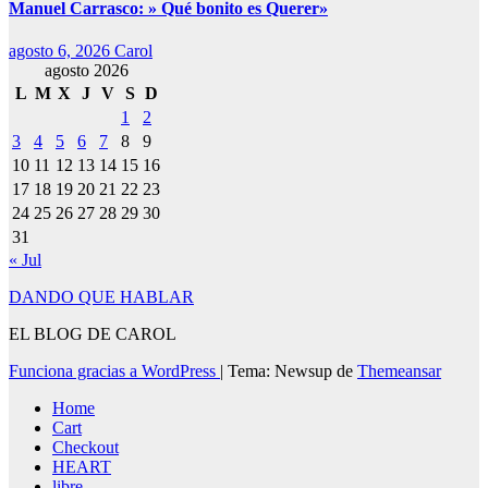
Manuel Carrasco: » Qué bonito es Querer»
agosto 6, 2026
Carol
agosto 2026
L
M
X
J
V
S
D
1
2
3
4
5
6
7
8
9
10
11
12
13
14
15
16
17
18
19
20
21
22
23
24
25
26
27
28
29
30
31
« Jul
DANDO QUE HABLAR
EL BLOG DE CAROL
Funciona gracias a WordPress
|
Tema: Newsup de
Themeansar
Home
Cart
Checkout
HEART
libre