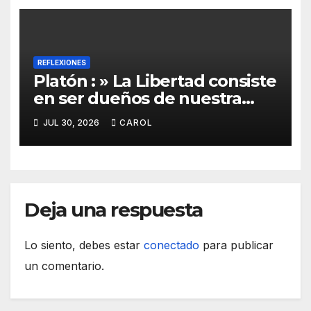
REFLEXIONES
Platón : » La Libertad consiste
en ser dueños de nuestra
Propia Vida»
JUL 30, 2026
CAROL
Deja una respuesta
Lo siento, debes estar
conectado
para publicar
un comentario.