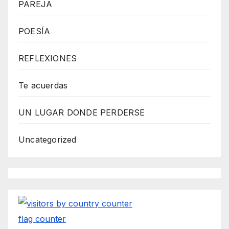
PAREJA
e
b
POESÍA
d
REFLEXIONES
e
s
Te acuerdas
i
g
UN LUGAR DONDE PERDERSE
n
D
Uncategorized
e
x
h
e
i
flag counter
m