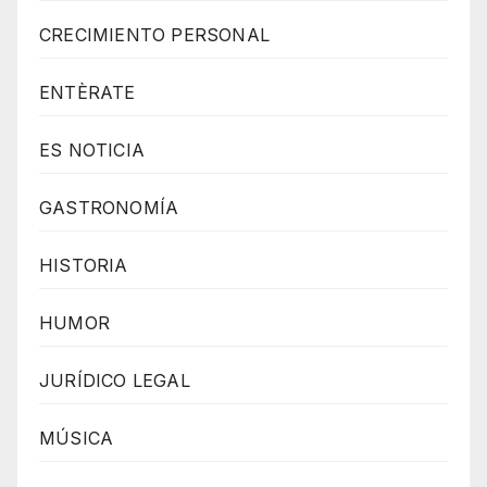
r
CRECIMIENTO PERSONAL
e
d
ENTÈRATE
b
ES NOTICIA
y
W
GASTRONOMÍA
o
r
HISTORIA
d
P
HUMOR
r
JURÍDICO LEGAL
e
s
MÚSICA
s
W