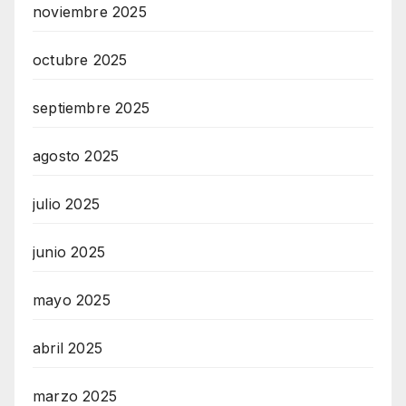
O
noviembre 2025
N
L
octubre 2025
I
septiembre 2025
N
E
agosto 2025
A
G
julio 2025
E
N
junio 2025
T
U
mayo 2025
R
abril 2025
M
A
marzo 2025