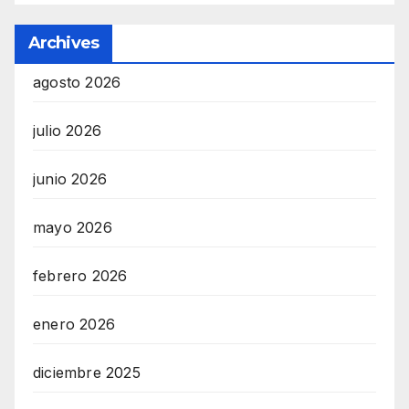
a
Archives
n
d
agosto 2026
F
julio 2026
U
L
junio 2026
L
S
mayo 2026
E
R
febrero 2026
V
enero 2026
I
C
diciembre 2025
E