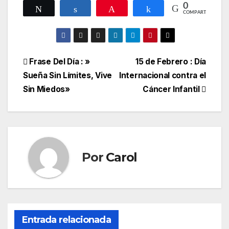
0
Twittear
Compartir
Pin
Compartir
COMPARTIR
Navegación
Frase Del Día : »
15 de Febrero : Día
Sueña Sin Límites, Vive
Internacional contra el
de
Sin Miedos»
Cáncer Infantil
entradas
Por
Carol
Entrada relacionada