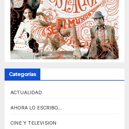
R
A
D
I
O
P
L
U
Categorías
G
I
ACTUALIDAD
N
p
AHORA LO ESCRIBO…
o
w
CINE Y TELEVISION
e