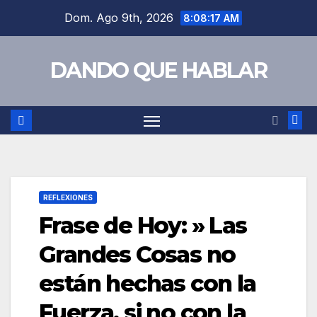
Saltar
Dom. Ago 9th, 2026
8:08:19 AM
al
contenido
DANDO QUE HABLAR
REFLEXIONES
Frase de Hoy: » Las
Grandes Cosas no
están hechas con la
Fuerza, si no con la