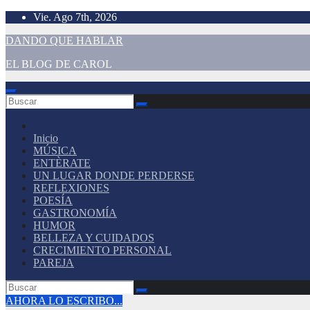
Saltar
Vie. Ago 7th, 2026
al
DANDO QUE HABLAR
contenido
EL BLOG DE CAROL
Inicio
MÚSICA
ENTÈRATE
UN LUGAR DONDE PERDERSE
REFLEXIONES
POESÍA
GASTRONOMÍA
HUMOR
BELLEZA Y CUIDADOS
CRECIMIENTO PERSONAL
PAREJA
AHORA LO ESCRIBO...