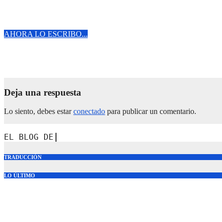
Feliz Cumpleaños a mi guerrera favorita
Jul 21, 2026
Carol
AHORA LO ESCRIBO...
Frase Motivadora : » No permitas que Nadie te Arruine el Día…
Jun 7, 2026
Carol
Deja una respuesta
Lo siento, debes estar
conectado
para publicar un comentario.
EL BLOG DE CAROL.
TRADUCCIÓN
LO ÚLTIMO