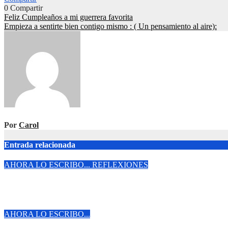
0
Compartir
Navegación
Feliz Cumpleaños a mi guerrera favorita
Empieza a sentirte bien contigo mismo : ( Un pensamiento al aire):
de
entradas
Por
Carol
Entrada relacionada
AHORA LO ESCRIBO...
REFLEXIONES
Empieza a sentirte bien contigo mismo : ( Un pensamiento al aire
Jul 31, 2026
Carol
AHORA LO ESCRIBO...