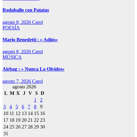
Rodaballo con Patatas
agosto 8, 2026
Carol
POESÍA
Mario Benedetti : » Adiós»
agosto 8, 2026
Carol
MÚSICA
Airbag : » Nunca Lo Olvides»
agosto 7, 2026
Carol
agosto 2026
L
M
X
J
V
S
D
1
2
3
4
5
6
7
8
9
10
11
12
13
14
15
16
17
18
19
20
21
22
23
24
25
26
27
28
29
30
31