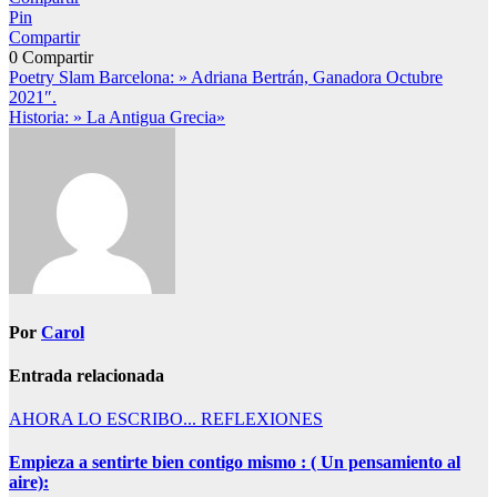
Pin
Compartir
0
Compartir
Navegación
Poetry Slam Barcelona: » Adriana Bertrán, Ganadora Octubre
2021″.
de
Historia: » La Antigua Grecia»
entradas
Por
Carol
Entrada relacionada
AHORA LO ESCRIBO...
REFLEXIONES
Empieza a sentirte bien contigo mismo : ( Un pensamiento al
aire):