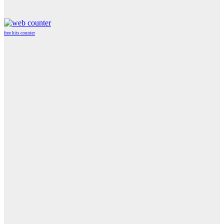
free hits counter
WordPress
Radio
Player
Plugin
powered
by
WordPress
Webdesign
Agentur
Mainz
JAVASCRIPT
HTML
RADIO
PLAYER
marketing
by
Online
Marketing
Agentur
Mainz