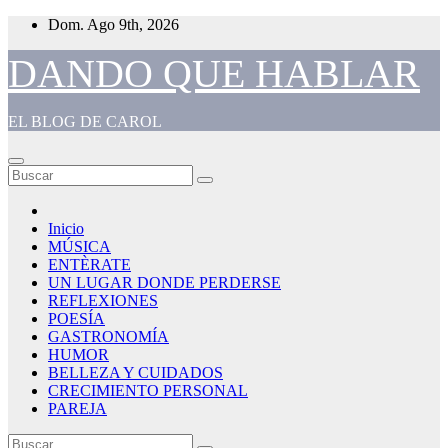
Saltar
Dom. Ago 9th, 2026
al
contenido
DANDO QUE HABLAR
EL BLOG DE CAROL
Inicio
MÚSICA
ENTÈRATE
UN LUGAR DONDE PERDERSE
REFLEXIONES
POESÍA
GASTRONOMÍA
HUMOR
BELLEZA Y CUIDADOS
CRECIMIENTO PERSONAL
PAREJA