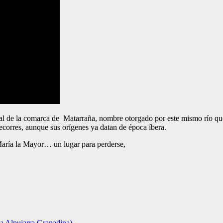
ital de la comarca de Matarraña, nombre otorgado por este mismo río que
ecorres, aunque sus orígenes ya datan de época íbera.
 María la Mayor… un lugar para perderse,
la Alpujarra Granadina)