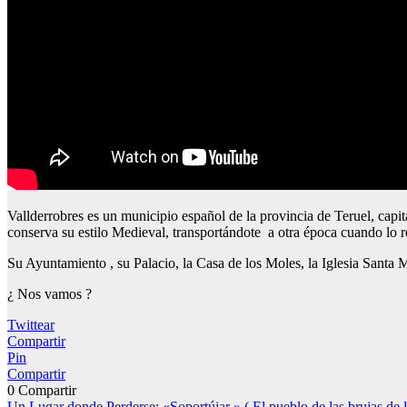
Vallderrobres es un municipio español de la provincia de Teruel, cap
conserva su estilo Medieval, transportándote a otra época cuando lo r
Su Ayuntamiento , su Palacio, la Casa de los Moles, la Iglesia Santa
¿ Nos vamos ?
Twittear
Compartir
Pin
Compartir
0
Compartir
Un Lugar donde Perderse: «Soportújar » ( El pueblo de las brujas de 