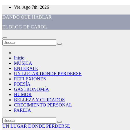
Saltar
Vie. Ago 7th, 2026
al
DANDO QUE HABLAR
contenido
EL BLOG DE CAROL
Inicio
MÚSICA
ENTÈRATE
UN LUGAR DONDE PERDERSE
REFLEXIONES
POESÍA
GASTRONOMÍA
HUMOR
BELLEZA Y CUIDADOS
CRECIMIENTO PERSONAL
PAREJA
UN LUGAR DONDE PERDERSE