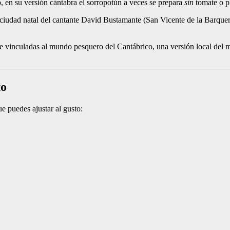
o, en su versión cántabra el sorropotún a veces se prepara
sin
tomate o pi
 ciudad natal del cantante David Bustamante (San Vicente de la Barquera
e vinculadas al mundo pesquero del Cantábrico, una versión local del m
to
e puedes ajustar al gusto: