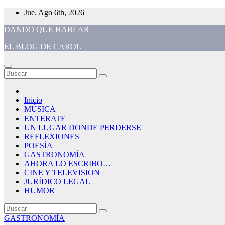
Saltar
Jue. Ago 6th, 2026
al
DANDO QUE HABLAR
contenido
EL BLOG DE CAROL
Inicio
MÚSICA
ENTERATE
UN LUGAR DONDE PERDERSE
REFLEXIONES
POESÍA
GASTRONOMÍA
AHORA LO ESCRIBO…
CINE Y TELEVISION
JURÍDICO LEGAL
HUMOR
GASTRONOMÍA