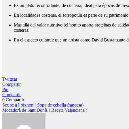
Es un plato reconfortante, de cuchara, ideal para épocas de fre
En localidades costeras, el sorropotún es parte de su patrimonio
Más allá del valor nutritivo (el bonito aporta proteínas de cali
costeras.
En el aspecto cultural: que un artista como David Bustamante des
Twittear
Compartir
Pin
Compartir
0
Compartir
Navegación
Soupe à l´oignon ( Sopa de cebolla francesa)
Mocadorà de Sant Donís ( Receta Valenciana )
de
entradas