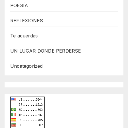
b
POESÍA
d
REFLEXIONES
e
s
Te acuerdas
i
g
UN LUGAR DONDE PERDERSE
n
D
Uncategorized
e
x
h
e
i
m
a