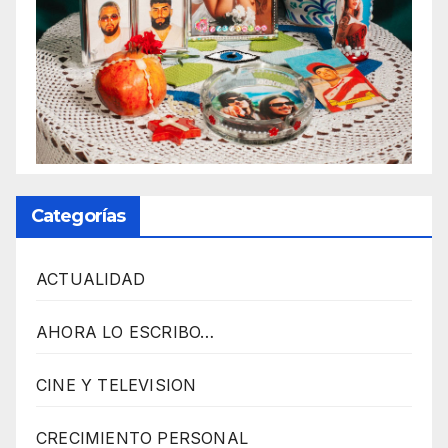
A
D
I
O
P
L
U
Categorías
G
I
ACTUALIDAD
N
p
AHORA LO ESCRIBO…
o
w
CINE Y TELEVISION
e
r
CRECIMIENTO PERSONAL