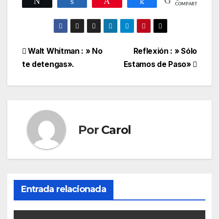
Twittear
Compartir
Pin
Compartir
COMPARTIR
Navegación
Walt Whitman : » No
Reflexión : » Sólo
te detengas».
Estamos de Paso»
de
entradas
Por
Carol
Entrada relacionada