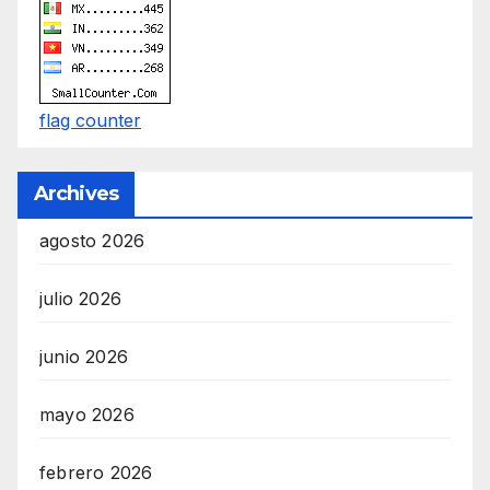
n
d
F
U
flag counter
L
L
Archives
S
agosto 2026
E
R
julio 2026
V
I
junio 2026
C
E
mayo 2026
O
febrero 2026
N