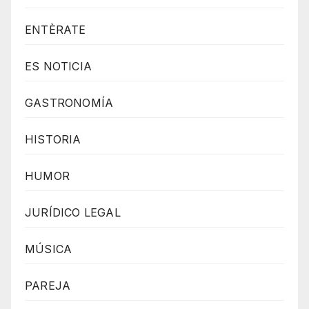
e
d
ENTÈRATE
b
ES NOTICIA
y
W
GASTRONOMÍA
o
r
HISTORIA
d
P
HUMOR
r
JURÍDICO LEGAL
e
s
MÚSICA
s
W
PAREJA
e