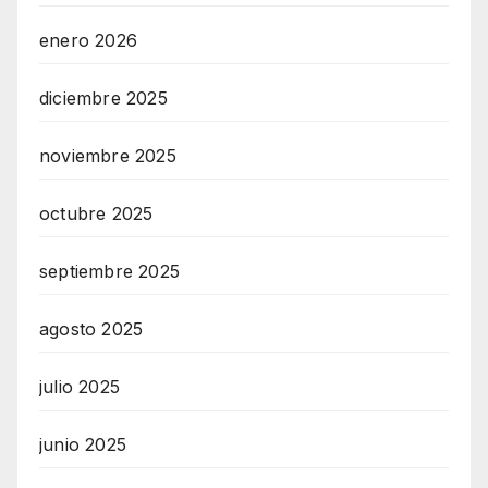
L
enero 2026
I
N
diciembre 2025
E
A
noviembre 2025
G
octubre 2025
E
N
septiembre 2025
T
U
agosto 2025
R
M
julio 2025
A
I
junio 2025
N