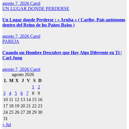
agosto 7, 2026
Carol
UN LUGAR DONDE PERDERSE
Un Lugar donde Perderse : » Aruba » ( Caribe, País autónomo
dentro del Reino de los Países Bajos )
agosto 7, 2026
Carol
PAREJA
Cuando un Hombre Descubre que Hay Algo Diferente en Ti |
Carl Jung
agosto 7, 2026
Carol
agosto 2026
L
M
X
J
V
S
D
1
2
3
4
5
6
7
8
9
10
11
12
13
14
15
16
17
18
19
20
21
22
23
24
25
26
27
28
29
30
31
« Jul