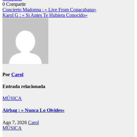
0
Compartir
Navegación
Concierto Madonna : » Live From Copacabana»
Karol G : » Si Antes Te Hubiera Conocido»
de
entradas
Por
Carol
Entrada relacionada
MÚSICA
Airbag : » Nunca Lo Olvides»
Ago 7, 2026
Carol
MÚSICA