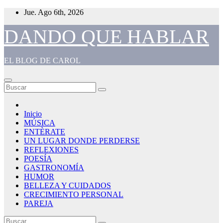
Saltar
Jue. Ago 6th, 2026
al
contenido
DANDO QUE HABLAR
EL BLOG DE CAROL
Inicio
MÚSICA
ENTÈRATE
UN LUGAR DONDE PERDERSE
REFLEXIONES
POESÍA
GASTRONOMÍA
HUMOR
BELLEZA Y CUIDADOS
CRECIMIENTO PERSONAL
PAREJA