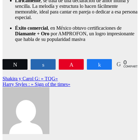
Líricamente
, se trata de una declaración de amor íntima y
sencilla. La melodía y estructura lo hacen fácilmente
memorable, ideal para cantar en pareja o dedicar a esa persona
especial.
Éxito comercial
, en México obtuvo certificaciones de
Diamante + Oro
por AMPROFON, un logro impresionante
que habla de su popularidad masiva
0
Twittear
Compartir
Pin
Compartir
COMPARTI
Navegación
Shakira y Carol G: » TQG»
Harry Styles : » Sign of the times»
de
entradas