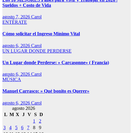
Sueldos + Costo de Vida
agosto 7, 2026
Carol
ENTÈRATE
Cómo solicitar el Ingreso Mínimo Vital
agosto 6, 2026
Carol
UN LUGAR DONDE PERDERSE
Un Lugar donde Perderse: » Carcasonne» ( Francia)
agosto 6, 2026
Carol
MÚSICA
Manuel Carrasco: » Qué bonito es Querer»
agosto 6, 2026
Carol
agosto 2026
L
M
X
J
V
S
D
1
2
3
4
5
6
7
8
9