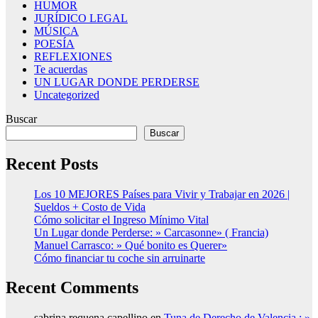
HUMOR
JURÍDICO LEGAL
MÚSICA
POESÍA
REFLEXIONES
Te acuerdas
UN LUGAR DONDE PERDERSE
Uncategorized
Buscar
Buscar
Recent Posts
Los 10 MEJORES Países para Vivir y Trabajar en 2026 |
Sueldos + Costo de Vida
Cómo solicitar el Ingreso Mínimo Vital
Un Lugar donde Perderse: » Carcasonne» ( Francia)
Manuel Carrasco: » Qué bonito es Querer»
Cómo financiar tu coche sin arruinarte
Recent Comments
sabrina requena capellino
en
Tuna de Derecho de Valencia : »