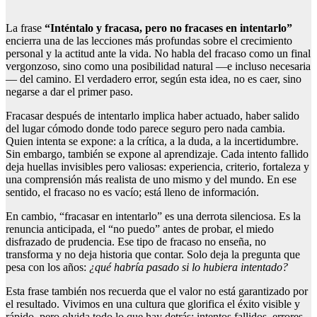
La frase
“Inténtalo y fracasa, pero no fracases en intentarlo”
encierra una de las lecciones más profundas sobre el crecimiento
personal y la actitud ante la vida. No habla del fracaso como un final
vergonzoso, sino como una posibilidad natural —e incluso necesaria
— del camino. El verdadero error, según esta idea, no es caer, sino
negarse a dar el primer paso.
Fracasar después de intentarlo implica haber actuado, haber salido
del lugar cómodo donde todo parece seguro pero nada cambia.
Quien intenta se expone: a la crítica, a la duda, a la incertidumbre.
Sin embargo, también se expone al aprendizaje. Cada intento fallido
deja huellas invisibles pero valiosas: experiencia, criterio, fortaleza y
una comprensión más realista de uno mismo y del mundo. En ese
sentido, el fracaso no es vacío; está lleno de información.
En cambio, “fracasar en intentarlo” es una derrota silenciosa. Es la
renuncia anticipada, el “no puedo” antes de probar, el miedo
disfrazado de prudencia. Ese tipo de fracaso no enseña, no
transforma y no deja historia que contar. Solo deja la pregunta que
pesa con los años:
¿qué habría pasado si lo hubiera intentado?
Esta frase también nos recuerda que el valor no está garantizado por
el resultado. Vivimos en una cultura que glorifica el éxito visible y
rápido, pero olvida todo lo que hay detrás: intentos fallidos, errores