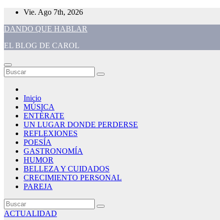
Saltar
Vie. Ago 7th, 2026
al
DANDO QUE HABLAR
contenido
EL BLOG DE CAROL
Inicio
MÚSICA
ENTÈRATE
UN LUGAR DONDE PERDERSE
REFLEXIONES
POESÍA
GASTRONOMÍA
HUMOR
BELLEZA Y CUIDADOS
CRECIMIENTO PERSONAL
PAREJA
ACTUALIDAD