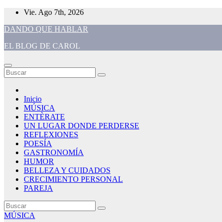
Saltar
Vie. Ago 7th, 2026
al
DANDO QUE HABLAR
contenido
EL BLOG DE CAROL
Inicio
MÚSICA
ENTÈRATE
UN LUGAR DONDE PERDERSE
REFLEXIONES
POESÍA
GASTRONOMÍA
HUMOR
BELLEZA Y CUIDADOS
CRECIMIENTO PERSONAL
PAREJA
MÚSICA