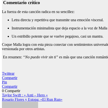
Comentario crítico
La fuerza de esta canción radica en su sencillez:
Letra directa y repetitiva que transmite una emoción visceral.
Instrumentación minimalista que deja espacio a la voz de Malla
Un estribillo potente que se vuelve pegajoso, casi un mantra.
Coque Malla logra con esta pieza conectar con sentimientos universales
versionada por otros artistas.
En resumen:
“No puedo vivir sin ti”
es más que una canción romántic
Twittear
Compartir
Pin
Compartir
0
Compartir
Navegación
Taylor Swift : » Anti – Hero «
Rosario Flores y Estopa: «El Run Run»
de