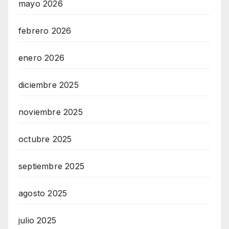
mayo 2026
e
t
febrero 2026
i
enero 2026
n
g
diciembre 2025
A
g
noviembre 2025
e
n
octubre 2025
t
u
septiembre 2025
r
agosto 2025
M
a
julio 2025
i