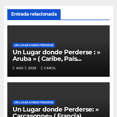
Entrada relacionada
UN LUGAR DONDE PERDERSE
Un Lugar donde Perderse : »
Aruba » ( Caribe, País
autónomo dentro del Reino
AGO 7, 2026
CAROL
de los Países Bajos )
UN LUGAR DONDE PERDERSE
Un Lugar donde Perderse: »
Carcasonne» ( Francia)