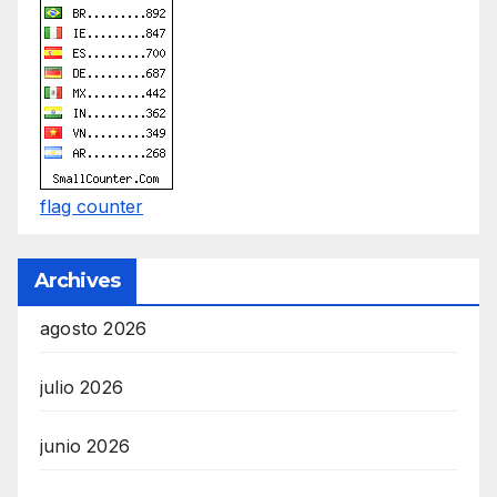
i
n
g
b
y
O
flag counter
n
l
Archives
i
n
agosto 2026
e
julio 2026
M
a
junio 2026
r
k