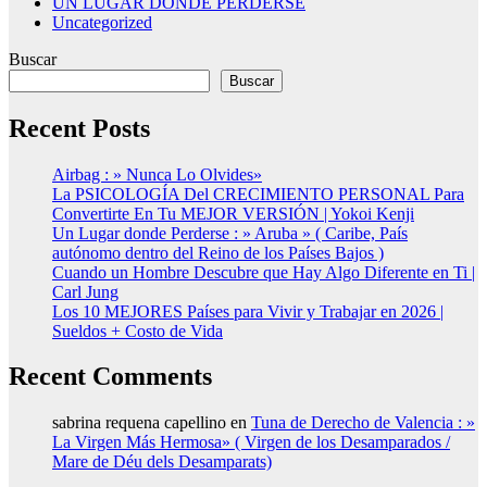
UN LUGAR DONDE PERDERSE
Uncategorized
Buscar
Buscar
Recent Posts
Airbag : » Nunca Lo Olvides»
La PSICOLOGÍA Del CRECIMIENTO PERSONAL Para
Convertirte En Tu MEJOR VERSIÓN | Yokoi Kenji
Un Lugar donde Perderse : » Aruba » ( Caribe, País
autónomo dentro del Reino de los Países Bajos )
Cuando un Hombre Descubre que Hay Algo Diferente en Ti |
Carl Jung
Los 10 MEJORES Países para Vivir y Trabajar en 2026 |
Sueldos + Costo de Vida
Recent Comments
sabrina requena capellino
en
Tuna de Derecho de Valencia : »
La Virgen Más Hermosa» ( Virgen de los Desamparados /
Mare de Déu dels Desamparats)