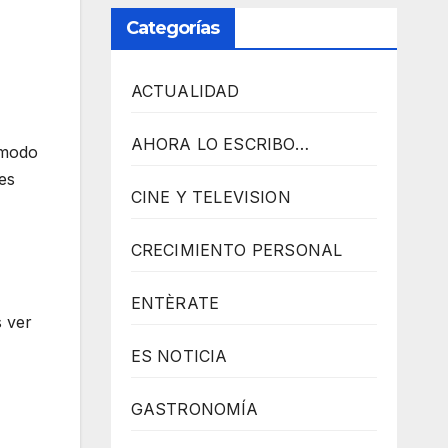
R
Categorías
E
S
ACTUALIDAD
S
R
AHORA LO ESCRIBO…
omodo
A
es
CINE Y TELEVISION
D
I
CRECIMIENTO PERSONAL
O
P
ENTÈRATE
L
s ver
U
ES NOTICIA
G
I
GASTRONOMÍA
N