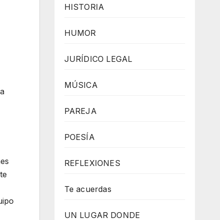
HISTORIA
p
o
HUMOR
w
e
JURÍDICO LEGAL
r
e
MÚSICA
ra
d
PAREJA
b
y
POESÍA
W
o
nes
REFLEXIONES
r
te
d
Te acuerdas
uipo
P
UN LUGAR DONDE
r