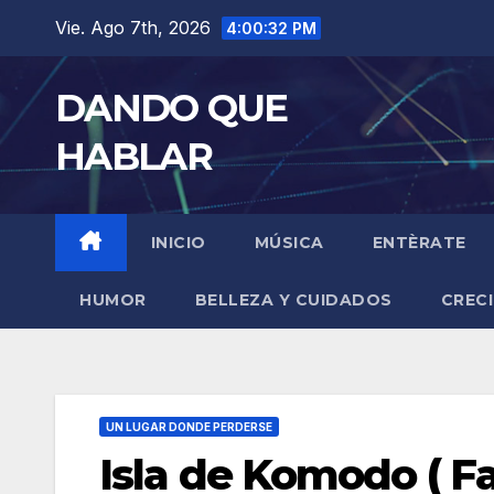
Saltar
Vie. Ago 7th, 2026
4:00:33 PM
al
contenido
DANDO QUE
HABLAR
INICIO
MÚSICA
ENTÈRATE
HUMOR
BELLEZA Y CUIDADOS
CREC
UN LUGAR DONDE PERDERSE
Isla de Komodo ( F