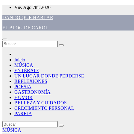
Saltar
Vie. Ago 7th, 2026
al
DANDO QUE HABLAR
contenido
EL BLOG DE CAROL
Inicio
MÚSICA
ENTÈRATE
UN LUGAR DONDE PERDERSE
REFLEXIONES
POESÍA
GASTRONOMÍA
HUMOR
BELLEZA Y CUIDADOS
CRECIMIENTO PERSONAL
PAREJA
MÚSICA