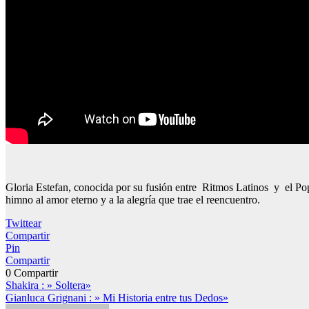
Gloria Estefan, conocida por su fusión entre Ritmos Latinos y el Pop
himno al amor eterno y a la alegría que trae el reencuentro.
Twittear
Compartir
Pin
Compartir
0
Compartir
Navegación
Shakira : » Soltera»
Gianluca Grignani : » Mi Historia entre tus Dedos»
de