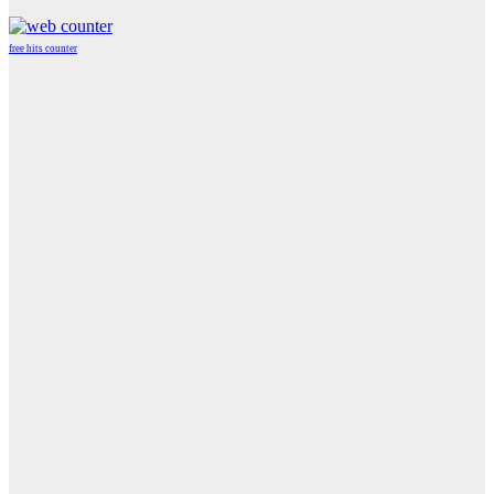
free hits counter
WordPress
Radio
Player
Plugin
powered
by
WordPress
Webdesign
Agentur
Mainz
JAVASCRIPT
HTML
RADIO
PLAYER
marketing
by
Online
Marketing
Agentur
Mainz