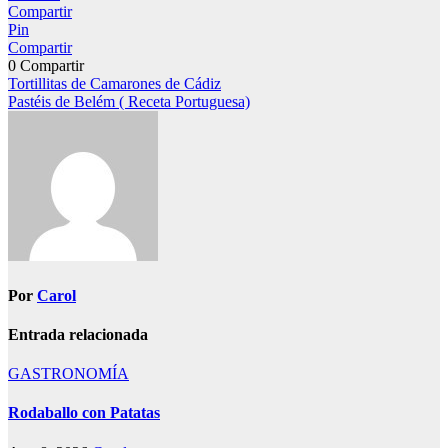
Compartir
Pin
Compartir
0
Compartir
Navegación
Tortillitas de Camarones de Cádiz
Pastéis de Belém ( Receta Portuguesa)
de
entradas
Por
Carol
Entrada relacionada
GASTRONOMÍA
Rodaballo con Patatas