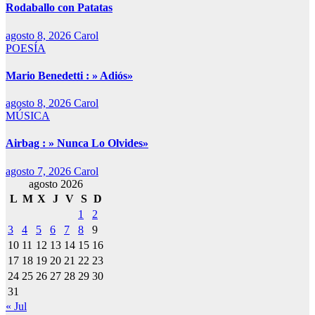
Rodaballo con Patatas
agosto 8, 2026
Carol
POESÍA
Mario Benedetti : » Adiós»
agosto 8, 2026
Carol
MÚSICA
Airbag : » Nunca Lo Olvides»
agosto 7, 2026
Carol
agosto 2026
L
M
X
J
V
S
D
1
2
3
4
5
6
7
8
9
10
11
12
13
14
15
16
17
18
19
20
21
22
23
24
25
26
27
28
29
30
31
« Jul