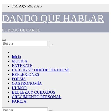
Saltar
Jue. Ago 6th, 2026
al
contenido
DANDO QUE HABLAR
EL BLOG DE CAROL
Inicio
MÚSICA
ENTÈRATE
UN LUGAR DONDE PERDERSE
REFLEXIONES
POESÍA
GASTRONOMÍA
HUMOR
BELLEZA Y CUIDADOS
CRECIMIENTO PERSONAL
PAREJA