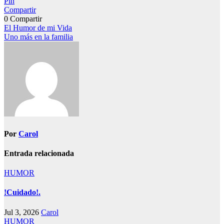
Pin
Compartir
0
Compartir
Navegación
El Humor de mi Vida
Uno más en la familia
de
entradas
Por
Carol
Entrada relacionada
HUMOR
!Cuidado!.
Jul 3, 2026
Carol
HUMOR