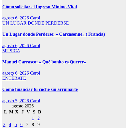
Cómo solicitar el Ingreso Mínimo Vital
agosto 6, 2026
Carol
UN LUGAR DONDE PERDERSE
Un Lugar donde Perderse: » Carcasonne» ( Francia)
agosto 6, 2026
Carol
MÚSICA
Manuel Carrasco: » Qué bonito es Querer»
agosto 6, 2026
Carol
ENTÈRATE
Cómo financiar tu coche sin arruinarte
agosto 5, 2026
Carol
agosto 2026
L
M
X
J
V
S
D
1
2
3
4
5
6
7
8
9