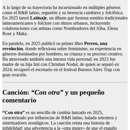
A lo largo de su trayectoria ha incursionado en múltiples géneros
como el R&B latino, reguetón y su herencia cumbiera y folclórica.
En 2025 lanzó
Latinaje
, un álbum que fusiona sonidos tradicionales
latinoamericanos y folclore con ritmos urbanos, incluyendo
colaboraciones con artistas como Nombradores del Alba, Elena
Rose y Maka .
En paralelo, en 2025 publicó su primer libro
Perreo, una
revolución
, donde reflexiona sobre feminismo, su experiencia en
géneros dominados por hombres, su crianza y su proceso creativo.
Ha atravesado también una intensa vida personal: en 2023 fue
madre de su hija Inti con Christian Nodal, de quien se separó en
2024; recuperó el escenario en el festival Buenos Aires Trap con
gran ovación.
Canción:
“Con otra”
y un pequeño
comentario
“Con otra”
es un sencillo de cumbia lanzado en 2025,
caracterizado por influencias de R&B latino, balada setentera y
sintetizadores nostálgicos. La canción relata una historia de
infidelidad: una advertencia a la «otra mujer» de que el engaño