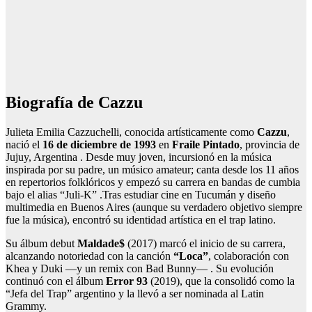
Biografía de Cazzu
Julieta Emilia Cazzuchelli, conocida artísticamente como
Cazzu
,
nació el
16 de diciembre de 1993
en
Fraile Pintado
, provincia de
Jujuy, Argentina . Desde muy joven, incursionó en la música
inspirada por su padre, un músico amateur; canta desde los 11 años
en repertorios folklóricos y empezó su carrera en bandas de cumbia
bajo el alias “Juli-K” .Tras estudiar cine en Tucumán y diseño
multimedia en Buenos Aires (aunque su verdadero objetivo siempre
fue la música), encontró su identidad artística en el trap latino.
Su álbum debut
Maldade$
(2017) marcó el inicio de su carrera,
alcanzando notoriedad con la canción
“Loca”
, colaboración con
Khea y Duki —y un remix con Bad Bunny— . Su evolución
continuó con el álbum
Error 93
(2019), que la consolidó como la
“Jefa del Trap” argentino y la llevó a ser nominada al Latin
Grammy.