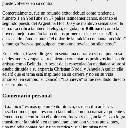
puede volverse en su contra.
Comercialmente, fue un rotundo éxito: debutó como tendencia
número 1 en YouTube en 17 países latinoamericanos, alcanzó el
segundo puesto del Argentina Hot 100 y se mantuvo semanas en la
cima. La crítica también la elogió, elegida por
Billboard
como la
novena mejor canción latina de los primeros seis meses de 2025,
destacando cómo captura “el dolor de la traición con tanta precisión”
y entrega “versos que golpean como una revelación silenciosa”.
En su video, Cazzu dirige y presenta una narrativa visual poderosa
de desamor y venganza, recibiendo comentarios positivos incluso de
artistas como Belinda . A pesar de la especulación mediática sobre si
estaba dirigida a su expareja Christian Nodal y Ángela Aguilar, ella
aclaró que el tema está inspirado en su carrera y no en su vida
amorosa; en cambio, su canción
“La cueva”
sí fue resultado directo
de su ruptura.
Comentario personal
“Con otra”
es más que un éxito rítmico; es una cifra artística:
mezcla ritmos populares como la cumbia con una narrativa potente y
femenina que confronta el dolor con fuerza y elegancia. Cazzu logra
transformar la traición en empoderamiento con versos punzantes,
una melodía contagiosa y una estética visual intimista pero