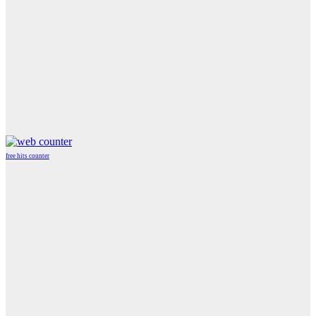
free hits counter
WordPress
Radio
Player
Plugin
powered
by
WordPress
Webdesign
Agentur
Mainz
JAVASCRIPT
HTML