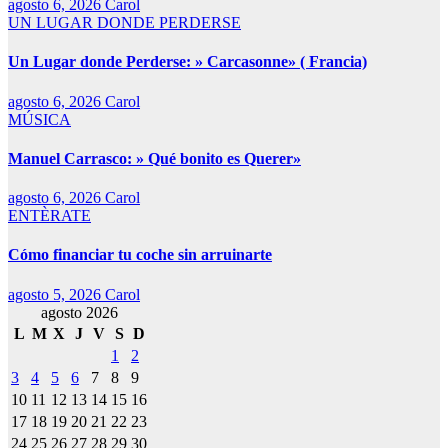
agosto 6, 2026
Carol
UN LUGAR DONDE PERDERSE
Un Lugar donde Perderse: » Carcasonne» ( Francia)
agosto 6, 2026
Carol
MÚSICA
Manuel Carrasco: » Qué bonito es Querer»
agosto 6, 2026
Carol
ENTÈRATE
Cómo financiar tu coche sin arruinarte
agosto 5, 2026
Carol
agosto 2026
L
M
X
J
V
S
D
1
2
3
4
5
6
7
8
9
10
11
12
13
14
15
16
17
18
19
20
21
22
23
24
25
26
27
28
29
30