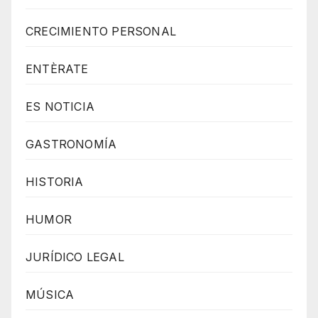
V
CRECIMIENTO PERSONAL
A
S
ENTÈRATE
C
R
ES NOTICIA
I
GASTRONOMÍA
P
T
HISTORIA
H
T
HUMOR
M
L
JURÍDICO LEGAL
R
MÚSICA
A
D