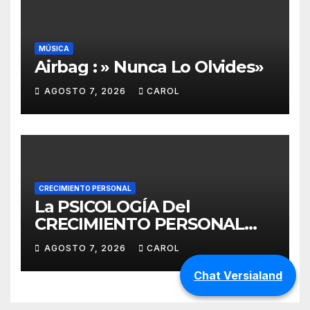
MÚSICA
Airbag : » Nunca Lo Olvides»
AGOSTO 7, 2026
CAROL
CRECIMIENTO PERSONAL
La PSICOLOGÍA Del
CRECIMIENTO PERSONAL
Para Convertirte En Tu
AGOSTO 7, 2026
CAROL
MEJOR VERSIÓN | Yokoi Kenji
Chat Versialand