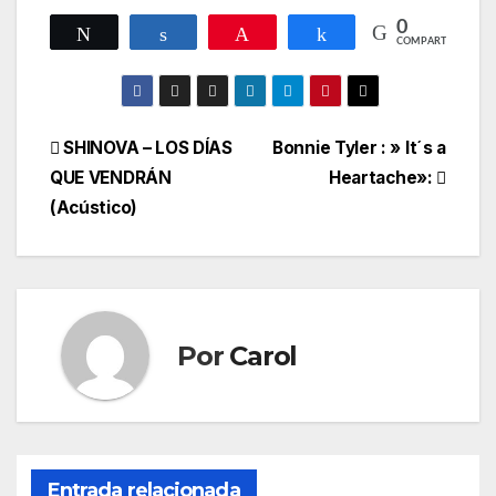
0
Twittear
Compartir
Pin
Compartir
COMPARTIR
Navegación
SHINOVA – LOS DÍAS
Bonnie Tyler : » It´s a
QUE VENDRÁN
Heartache»:
de
(Acústico)
entradas
Por
Carol
Entrada relacionada