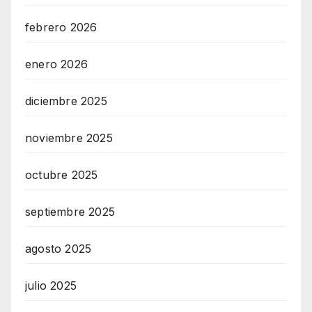
e
t
febrero 2026
i
enero 2026
n
g
diciembre 2025
A
g
noviembre 2025
e
n
octubre 2025
t
u
septiembre 2025
r
agosto 2025
M
a
julio 2025
i