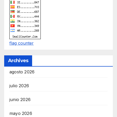
n
g
b
y
O
flag counter
n
l
Archives
i
n
agosto 2026
e
julio 2026
M
a
junio 2026
r
k
mayo 2026