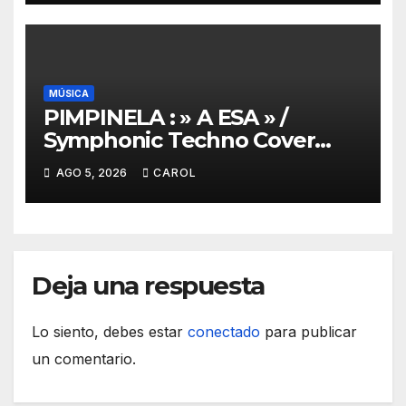
MÚSICA
PIMPINELA : » A ESA » /
Symphonic Techno Cover
2026 /Cover Remixer – A Esa
AGO 5, 2026
CAROL
version electro
Deja una respuesta
Lo siento, debes estar
conectado
para publicar
un comentario.