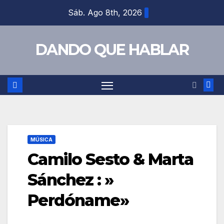
Saltar
Sáb. Ago 8th, 2026
al
contenido
DANDO QUE HABLAR
MÚSICA
Camilo Sesto & Marta
Sánchez : »
Perdóname»