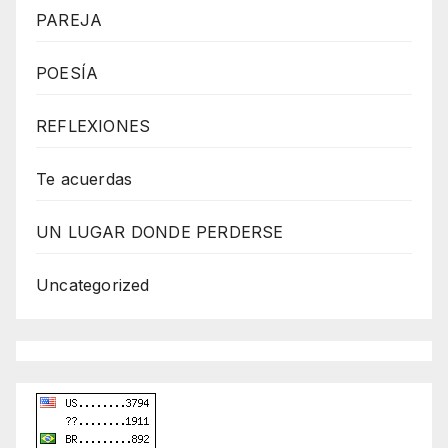
PAREJA
I
O
POESÍA
P
L
REFLEXIONES
A
Y
Te acuerdas
E
UN LUGAR DONDE PERDERSE
R
m
Uncategorized
a
r
k
e
t
i