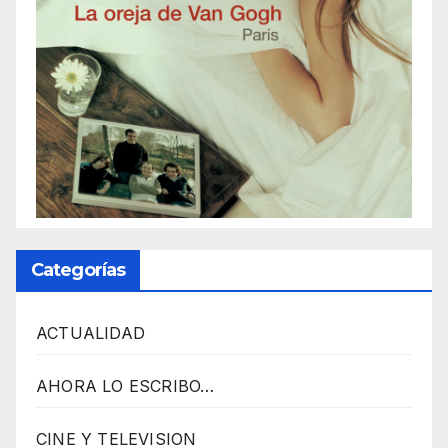
n
A
g
e
n
t
u
r
M
Categorías
a
i
ACTUALIDAD
n
z
AHORA LO ESCRIBO…
J
CINE Y TELEVISION
A