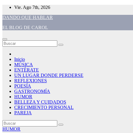
Saltar
Vie. Ago 7th, 2026
al
DANDO QUE HABLAR
contenido
EL BLOG DE CAROL
Inicio
MÚSICA
ENTÈRATE
UN LUGAR DONDE PERDERSE
REFLEXIONES
POESÍA
GASTRONOMÍA
HUMOR
BELLEZA Y CUIDADOS
CRECIMIENTO PERSONAL
PAREJA
HUMOR