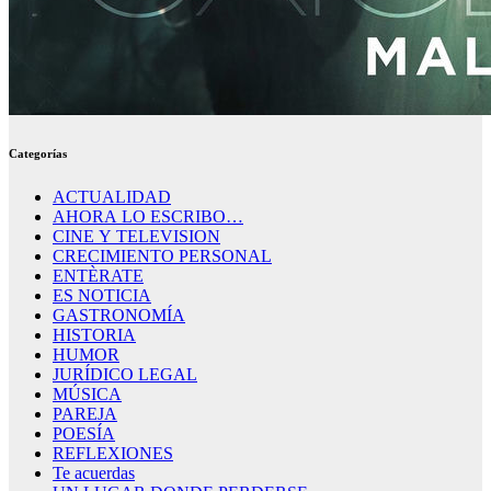
Categorías
ACTUALIDAD
AHORA LO ESCRIBO…
CINE Y TELEVISION
CRECIMIENTO PERSONAL
ENTÈRATE
ES NOTICIA
GASTRONOMÍA
HISTORIA
HUMOR
JURÍDICO LEGAL
MÚSICA
PAREJA
POESÍA
REFLEXIONES
Te acuerdas