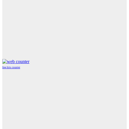
free hits counter
WordPress
Radio
Player
Plugin
powered
by
WordPress
Webdesign
Agentur
Mainz
JAVASCRIPT
HTML