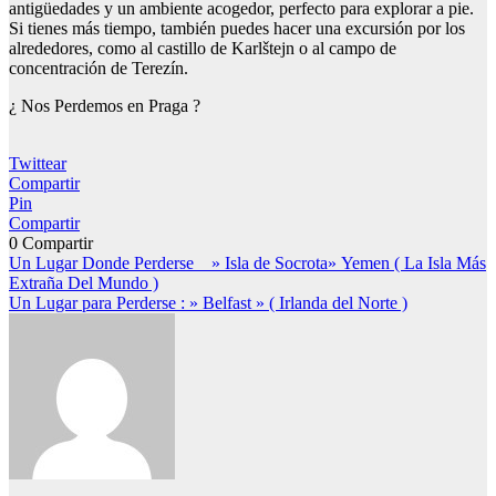
antigüedades y un ambiente acogedor, perfecto para explorar a pie.
Si tienes más tiempo, también puedes hacer una excursión por los
alrededores, como al castillo de Karlštejn o al campo de
concentración de Terezín.
¿ Nos Perdemos en Praga ?
Twittear
Compartir
Pin
Compartir
0
Compartir
Navegación
Un Lugar Donde Perderse _ » Isla de Socrota» Yemen ( La Isla Más
Extraña Del Mundo )
de
Un Lugar para Perderse : » Belfast » ( Irlanda del Norte )
entradas