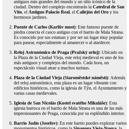
antiguos más grandes del mundo y un sitio icónico de la
ciudad. Dentro del complejo encontrarás la
Catedral de San
Vito
, el
Antiguo Palacio Real
, el
Callejón del Oro
y los
hermosos jardines.
Puente de Carlos (Karlův most)
: Este famoso puente de
piedra conecta el casco antiguo con el barrio de Mala Strana.
Es conocido por sus estatuas y por ser un lugar muy popular
para pasear, especialmente al amanecer o al atardecer.
Reloj Astronómico de Praga (Pražský orloj)
: Ubicado en
la Plaza de la Ciudad Vieja, este reloj medieval es uno de los
más antiguos y complejos del mundo. Cada hora, un
espectáculo visual atrae a muchos turistas.
Plaza de la Ciudad Vieja (Staroměstské náměstí)
: Además
del reloj astronómico, esta plaza es un lugar vibrante con
edificios históricos, como la iglesia de Týn, el Ayuntamiento y
varias casas medievales.
Iglesia de San Nicolás (Kostel svatého Mikuláše)
: Esta
iglesia barroca en el barrio de Mala Strana es una de las más
impresionantes de Praga, conocida por su espléndido interior.
Barrio Judío (Josefov)
: En este barrio puedes explorar varios
monumentos históricos, como la
Sinagoga Vieja-Nueva
, la