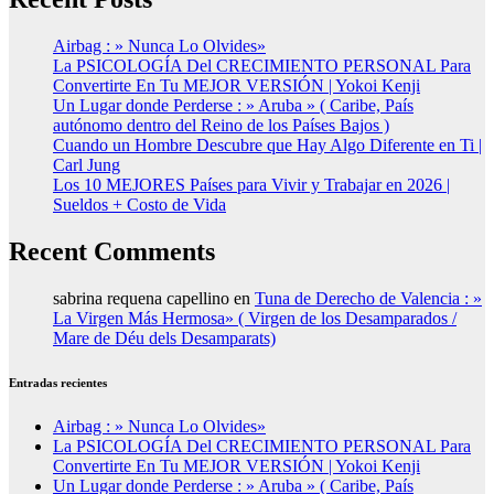
Airbag : » Nunca Lo Olvides»
La PSICOLOGÍA Del CRECIMIENTO PERSONAL Para
Convertirte En Tu MEJOR VERSIÓN | Yokoi Kenji
Un Lugar donde Perderse : » Aruba » ( Caribe, País
autónomo dentro del Reino de los Países Bajos )
Cuando un Hombre Descubre que Hay Algo Diferente en Ti |
Carl Jung
Los 10 MEJORES Países para Vivir y Trabajar en 2026 |
Sueldos + Costo de Vida
Recent Comments
sabrina requena capellino
en
Tuna de Derecho de Valencia : »
La Virgen Más Hermosa» ( Virgen de los Desamparados /
Mare de Déu dels Desamparats)
Entradas recientes
Airbag : » Nunca Lo Olvides»
La PSICOLOGÍA Del CRECIMIENTO PERSONAL Para
Convertirte En Tu MEJOR VERSIÓN | Yokoi Kenji
Un Lugar donde Perderse : » Aruba » ( Caribe, País