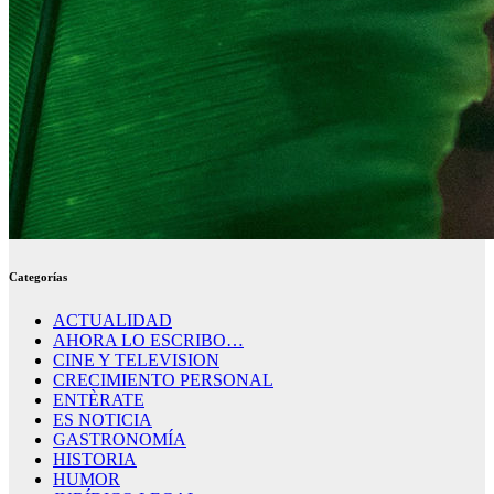
Categorías
ACTUALIDAD
AHORA LO ESCRIBO…
CINE Y TELEVISION
CRECIMIENTO PERSONAL
ENTÈRATE
ES NOTICIA
GASTRONOMÍA
HISTORIA
HUMOR