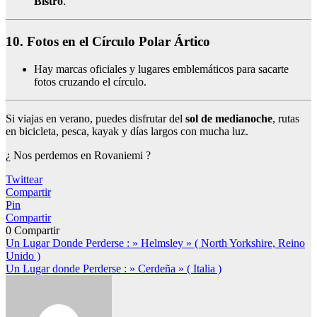
Bistro
.
10. Fotos en el Círculo Polar Ártico
Hay marcas oficiales y lugares emblemáticos para sacarte
fotos cruzando el círculo.
Si viajas en verano, puedes disfrutar del
sol de medianoche
, rutas
en bicicleta, pesca, kayak y días largos con mucha luz.
¿ Nos perdemos en Rovaniemi ?
Twittear
Compartir
Pin
Compartir
0
Compartir
Navegación
Un Lugar Donde Perderse : » Helmsley » ( North Yorkshire, Reino
Unido )
de
Un Lugar donde Perderse : » Cerdeña » ( Italia )
entradas