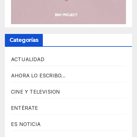
O
P
L
U
Categorías
G
I
ACTUALIDAD
N
p
AHORA LO ESCRIBO…
o
w
CINE Y TELEVISION
e
r
ENTÈRATE
e
d
ES NOTICIA
b