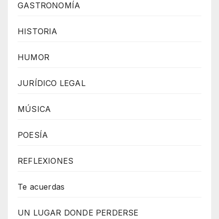
GASTRONOMÍA
y
W
HISTORIA
o
r
HUMOR
d
P
JURÍDICO LEGAL
r
MÚSICA
e
s
POESÍA
s
W
REFLEXIONES
e
b
Te acuerdas
d
UN LUGAR DONDE PERDERSE
e