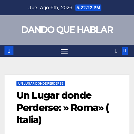
Saltar
Jue. Ago 6th, 2026
5:22:23 PM
al
contenido
DANDO QUE HABLAR
UN LUGAR DONDE PERDERSE
Un Lugar donde
Perderse: » Roma» (
Italia)