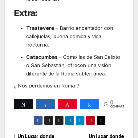
Extra:
Trastevere
– Barrio encantador con
callejuelas, buena comida y vida
nocturna.
Catacumbas
– Como las de San Calixto
o San Sebastián, ofrecen una visión
diferente de la Roma subterránea.
¿ Nos perdemos en Roma ?
0
Twittear
Compartir
Pin
Compartir
COMPARTIR
Un Lugar donde
Un lugar donde