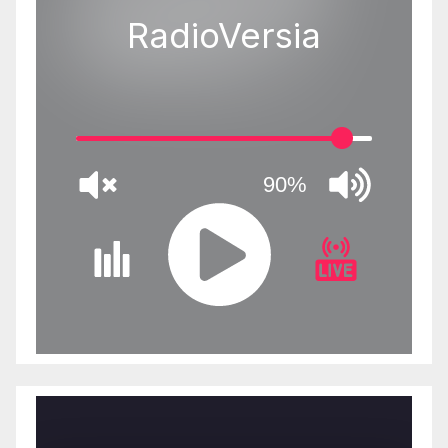
RadioVersia
90%
J
Q
U