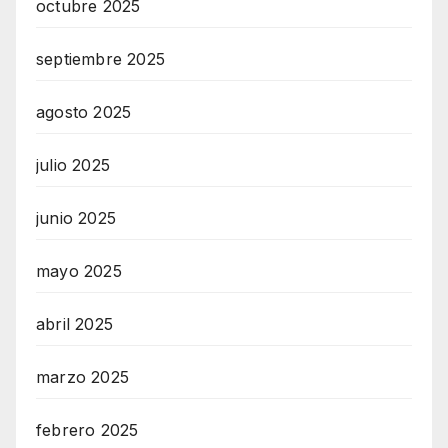
octubre 2025
E
A
septiembre 2025
G
agosto 2025
E
N
julio 2025
T
U
junio 2025
R
M
mayo 2025
A
I
abril 2025
N
marzo 2025
Z
RadioVersia
febrero 2025