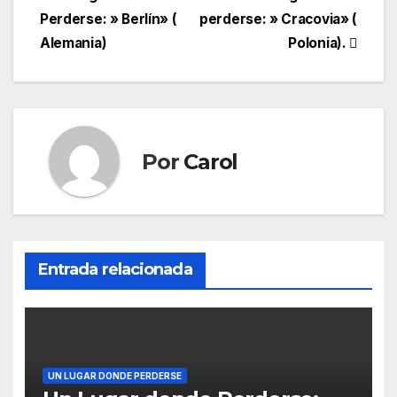
Navegación
Perderse: » Berlín» (
perderse: » Cracovia» (
de
Alemania)
Polonia).
entradas
Por
Carol
Entrada relacionada
UN LUGAR DONDE PERDERSE