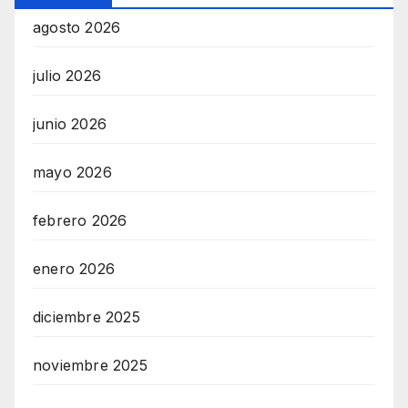
U
agosto 2026
L
L
julio 2026
S
junio 2026
E
R
mayo 2026
V
I
febrero 2026
C
E
enero 2026
O
diciembre 2025
N
L
noviembre 2025
I
N