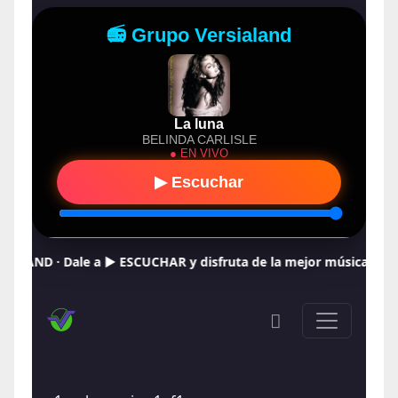
E
R
Y
R
A
D
I
O
P
L
A
Y
E
R
a