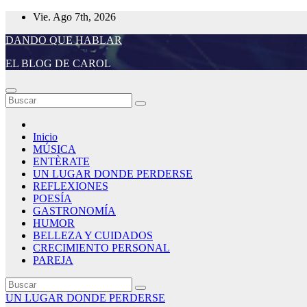
Saltar
Vie. Ago 7th, 2026
al
DANDO QUE HABLAR
contenido
EL BLOG DE CAROL
Inicio
MÚSICA
ENTÈRATE
UN LUGAR DONDE PERDERSE
REFLEXIONES
POESÍA
GASTRONOMÍA
HUMOR
BELLEZA Y CUIDADOS
CRECIMIENTO PERSONAL
PAREJA
UN LUGAR DONDE PERDERSE