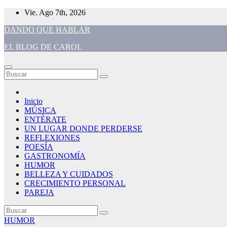
Saltar
Vie. Ago 7th, 2026
al
DANDO QUE HABLAR
contenido
EL BLOG DE CAROL
Inicio
MÚSICA
ENTÈRATE
UN LUGAR DONDE PERDERSE
REFLEXIONES
POESÍA
GASTRONOMÍA
HUMOR
BELLEZA Y CUIDADOS
CRECIMIENTO PERSONAL
PAREJA
HUMOR