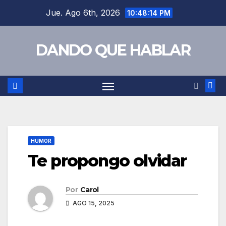
Saltar
Jue. Ago 6th, 2026
10:48:16 PM
al
contenido
DANDO QUE HABLAR
HUMOR
Te propongo olvidar
Por
Carol
AGO 15, 2025