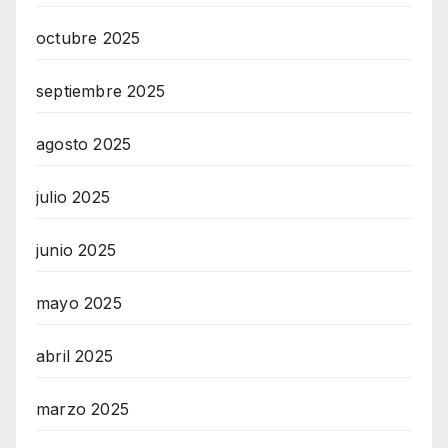
C
octubre 2025
E
O
septiembre 2025
N
L
agosto 2025
I
julio 2025
N
E
junio 2025
A
G
mayo 2025
E
N
abril 2025
T
U
marzo 2025
R