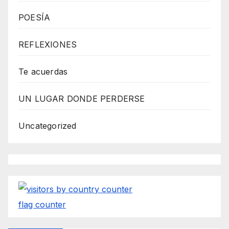
s
POESÍA
s
W
REFLEXIONES
e
b
Te acuerdas
d
UN LUGAR DONDE PERDERSE
e
s
Uncategorized
i
g
n
D
e
flag counter
x
h