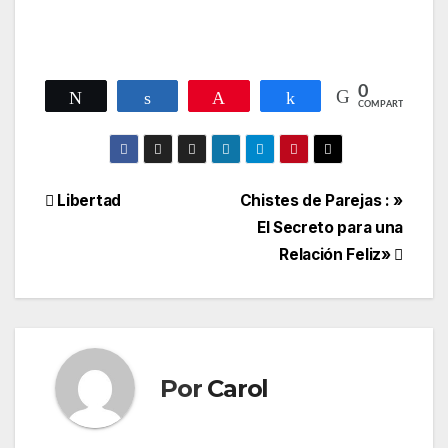
0
Twittear
Compartir
Pin
Compartir
COMPARTIR
Navegación
Libertad
Chistes de Parejas : »
El Secreto para una
de
Relación Feliz»
entradas
Por
Carol