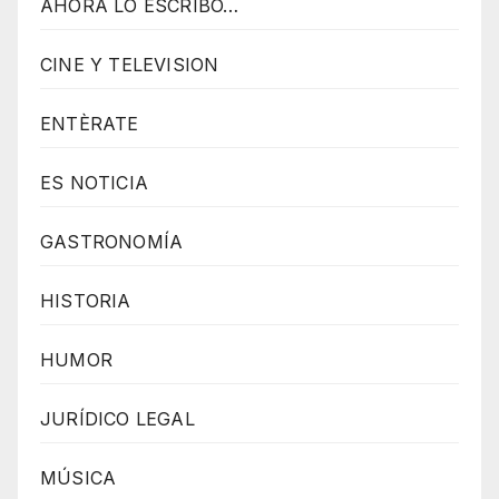
AHORA LO ESCRIBO…
o
w
CINE Y TELEVISION
e
r
ENTÈRATE
e
d
ES NOTICIA
b
GASTRONOMÍA
y
W
HISTORIA
o
r
HUMOR
d
P
JURÍDICO LEGAL
r
MÚSICA
e