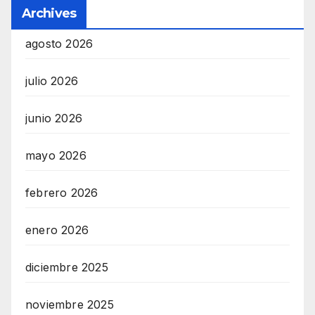
e
Archives
i
agosto 2026
m
a
julio 2026
n
d
junio 2026
F
mayo 2026
U
L
febrero 2026
L
S
enero 2026
E
R
diciembre 2025
V
noviembre 2025
I