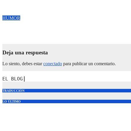
Ya Nos Dijimos de Todo
Jun 12, 2026
Carol
HUMOR
El Amor No Tiene Edad
Dic 3, 2025
Carol
Deja una respuesta
Lo siento, debes estar
conectado
para publicar un comentario.
EL BLOG DE CAROL.
TRADUCCIÓN
LO ÚLTIMO