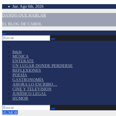
Saltar
Jue. Ago 6th, 2026
al
DANDO QUE HABLAR
contenido
EL BLOG DE CAROL
Inicio
MÚSICA
ENTERATE
UN LUGAR DONDE PERDERSE
REFLEXIONES
POESÍA
GASTRONOMÍA
AHORA LO ESCRIBO…
CINE Y TELEVISION
JURÍDICO LEGAL
HUMOR
HUMOR