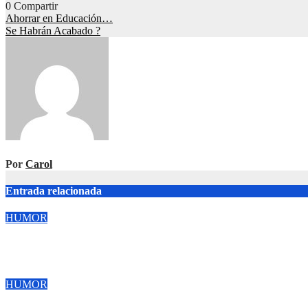
0
Compartir
Navegación
Ahorrar en Educación…
Se Habrán Acabado ?
de
entradas
Por
Carol
Entrada relacionada
HUMOR
!Cuidado!.
Jul 3, 2026
Carol
HUMOR