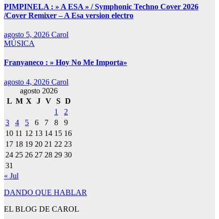
PIMPINELA : » A ESA » / Symphonic Techno Cover 2026
/Cover Remixer – A Esa version electro
agosto 5, 2026
Carol
MÚSICA
Franyaneco : » Hoy No Me Importa»
agosto 4, 2026
Carol
agosto 2026
L
M
X
J
V
S
D
1
2
3
4
5
6
7
8
9
10
11
12
13
14
15
16
17
18
19
20
21
22
23
24
25
26
27
28
29
30
31
« Jul
DANDO QUE HABLAR
EL BLOG DE CAROL