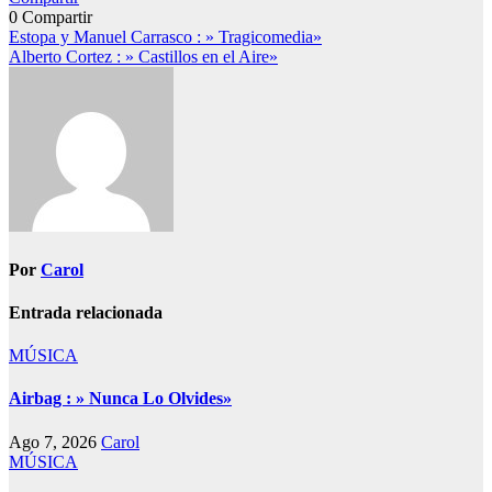
0
Compartir
Navegación
Estopa y Manuel Carrasco : » Tragicomedia»
Alberto Cortez : » Castillos en el Aire»
de
entradas
Por
Carol
Entrada relacionada
MÚSICA
Airbag : » Nunca Lo Olvides»
Ago 7, 2026
Carol
MÚSICA