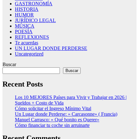
GASTRONOMÍA
HISTORIA
HUMOR
JURÍDICO LEGAL
MÚSICA
POESÍA
REFLEXIONES
Te acuerdas
UN LUGAR DONDE PERDERSE
Uncategorized
Buscar
Buscar
Recent Posts
Los 10 MEJORES Países para Vivir y Trabajar en 2026 |
Sueldos + Costo de Vida
Cómo solicitar el Ingreso Mínimo Vital
Un Lugar donde Perderse: » Carcasonne» ( Francia)
Manuel Carrasco: » Qué bonito es Querer»
Cómo financiar tu coche sin arruinarte
Recent Comments