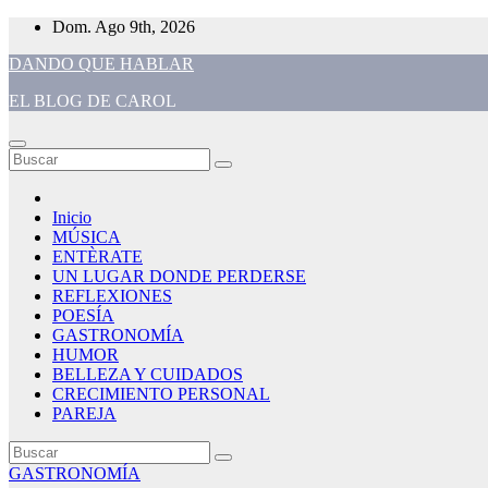
Saltar
Dom. Ago 9th, 2026
al
DANDO QUE HABLAR
contenido
EL BLOG DE CAROL
Inicio
MÚSICA
ENTÈRATE
UN LUGAR DONDE PERDERSE
REFLEXIONES
POESÍA
GASTRONOMÍA
HUMOR
BELLEZA Y CUIDADOS
CRECIMIENTO PERSONAL
PAREJA
GASTRONOMÍA