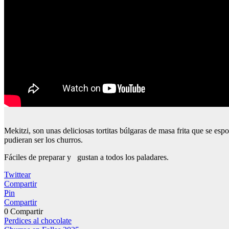
Mekitzi, son unas deliciosas tortitas búlgaras de masa frita que se es
pudieran ser los churros.
Fáciles de preparar y gustan a todos los paladares.
Twittear
Compartir
Pin
Compartir
0
Compartir
Navegación
Perdices al chocolate