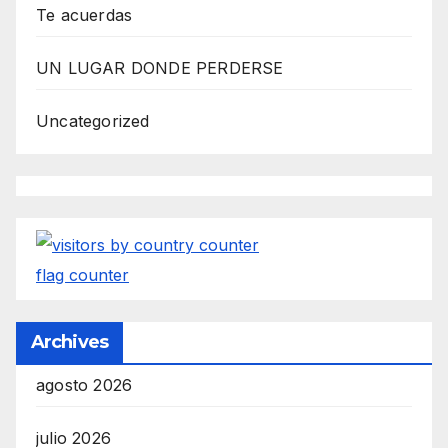
Y
Te acuerdas
E
UN LUGAR DONDE PERDERSE
R
m
Uncategorized
a
r
k
e
t
flag counter
i
n
Archives
g
b
agosto 2026
y
O
julio 2026