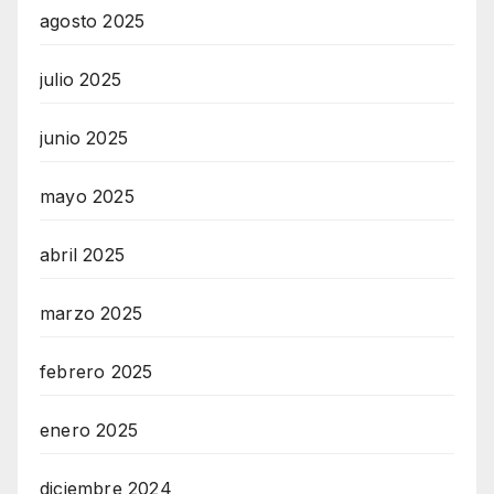
g
agosto 2025
e
julio 2025
n
t
junio 2025
u
r
mayo 2025
M
a
abril 2025
i
marzo 2025
n
z
febrero 2025
enero 2025
diciembre 2024