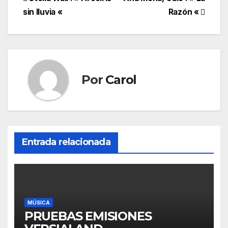
Navegación
sin lluvia «
Razón «
de
entradas
Por
Carol
Entrada relacionada
MÚSICA
PRUEBAS EMISIONES