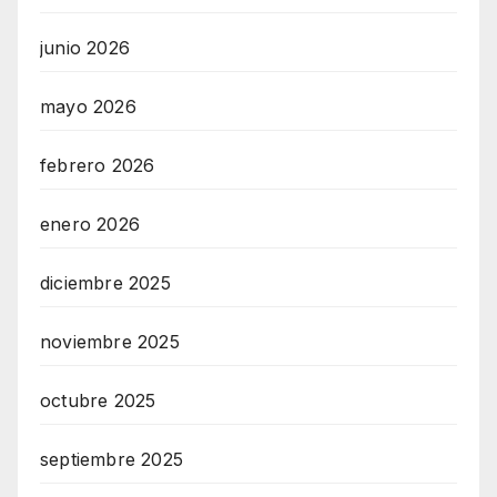
n
junio 2026
l
i
mayo 2026
n
e
febrero 2026
M
a
enero 2026
r
diciembre 2025
k
e
noviembre 2025
t
i
octubre 2025
n
g
septiembre 2025
A