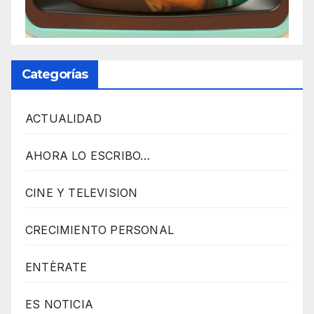
t
u
r
M
Categorías
a
i
ACTUALIDAD
n
z
AHORA LO ESCRIBO…
J
CINE Y TELEVISION
A
V
CRECIMIENTO PERSONAL
A
S
ENTÈRATE
C
R
ES NOTICIA