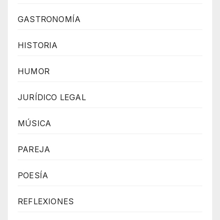
I
GASTRONOMÍA
P
T
HISTORIA
H
T
HUMOR
M
L
JURÍDICO LEGAL
R
MÚSICA
A
D
PAREJA
I
O
POESÍA
P
L
REFLEXIONES
A