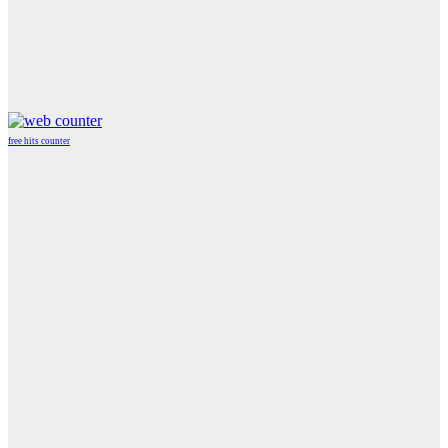
free hits counter
WordPress
Radio
Player
Plugin
powered
by
WordPress
Webdesign
Agentur
Mainz
JAVASCRIPT
HTML
RADIO
PLAYER
marketing
by
Online