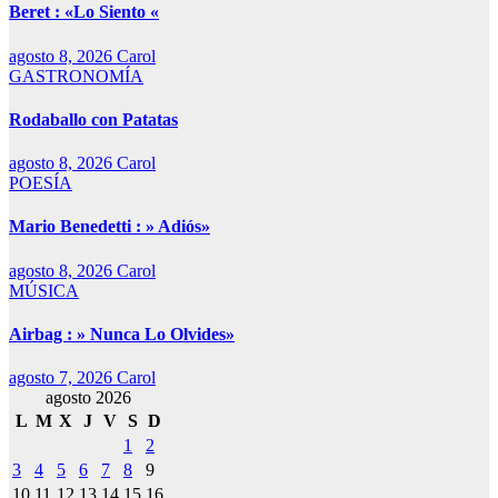
Beret : «Lo Siento «
agosto 8, 2026
Carol
GASTRONOMÍA
Rodaballo con Patatas
agosto 8, 2026
Carol
POESÍA
Mario Benedetti : » Adiós»
agosto 8, 2026
Carol
MÚSICA
Airbag : » Nunca Lo Olvides»
agosto 7, 2026
Carol
agosto 2026
L
M
X
J
V
S
D
1
2
3
4
5
6
7
8
9
10
11
12
13
14
15
16