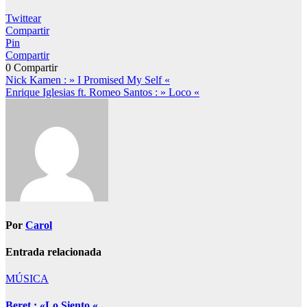
Twittear
Compartir
Pin
Compartir
0
Compartir
Navegación
Nick Kamen : » I Promised My Self «
Enrique Iglesias ft. Romeo Santos : » Loco «
de
entradas
Por
Carol
Entrada relacionada
MÚSICA
Beret : «Lo Siento «