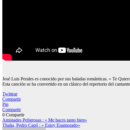
José Luis Perales es conocido por sus baladas románticas. » Te Quier
Esta canción se ha convertido en un clásico del repertorio del cantante 
Twittear
Compartir
Pin
Compartir
0
Compartir
Navegación
Amistades Peligrosas : » Me haces tanto bien»
Thalia, Pedro Capó : » Estoy Enamorado»
de