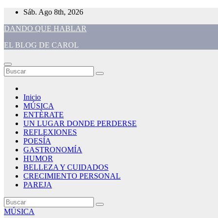
Saltar
Sáb. Ago 8th, 2026
al
DANDO QUE HABLAR
contenido
EL BLOG DE CAROL
Inicio
MÚSICA
ENTÈRATE
UN LUGAR DONDE PERDERSE
REFLEXIONES
POESÍA
GASTRONOMÍA
HUMOR
BELLEZA Y CUIDADOS
CRECIMIENTO PERSONAL
PAREJA
MÚSICA