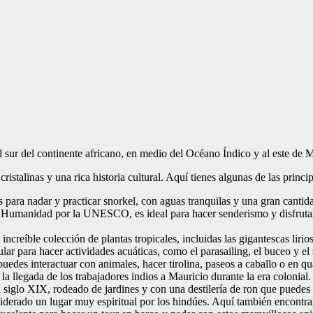
al sur del continente africano, en medio del Océano Índico y al este de 
ristalinas y una rica historia cultural. Aquí tienes algunas de las princ
s para nadar y practicar snorkel, con aguas tranquilas y una gran cantid
a Humanidad por la UNESCO, es ideal para hacer senderismo y disfrutar
increíble colección de plantas tropicales, incluidas las gigantescas liri
ular para hacer actividades acuáticas, como el parasailing, el buceo y el
edes interactuar con animales, hacer tirolina, paseos a caballo o en qu
n la llegada de los trabajadores indios a Mauricio durante la era colonia
 siglo XIX, rodeado de jardines y con una destilería de ron que puedes v
siderado un lugar muy espiritual por los hindúes. Aquí también encontra