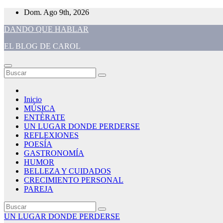
Saltar
Dom. Ago 9th, 2026
al
DANDO QUE HABLAR
contenido
EL BLOG DE CAROL
Inicio
MÚSICA
ENTÈRATE
UN LUGAR DONDE PERDERSE
REFLEXIONES
POESÍA
GASTRONOMÍA
HUMOR
BELLEZA Y CUIDADOS
CRECIMIENTO PERSONAL
PAREJA
UN LUGAR DONDE PERDERSE