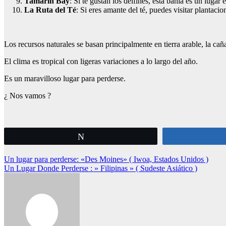
Tamarin Bay
: Si te gustan los delfines, esta bahía es un luga
La Ruta del Té
: Si eres amante del té, puedes visitar plantaci
Los recursos naturales se basan principalmente en tierra arable, la caña
El clima es tropical con ligeras variaciones a lo largo del año.
Es un maravilloso lugar para perderse.
¿ Nos vamos ?
Twittear
Navegación
Un lugar para perderse: «Des Moines» ( Iwoa, Estados Unidos )
Un Lugar Donde Perderse : » Filipinas » ( Sudeste Asiático )
de
entradas