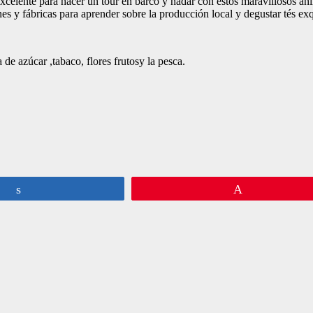
r excelente para hacer un tour en barco y nadar con estos maravillosos an
ones y fábricas para aprender sobre la producción local y degustar tés exq
 de azúcar ,tabaco, flores frutosy la pesca.
Compartir
Pin