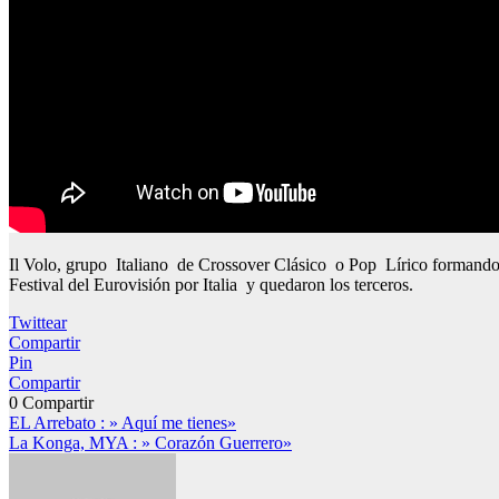
Il Volo, grupo Italiano de Crossover Clásico o Pop Lírico formando 
Festival del Eurovisión por Italia y quedaron los terceros.
Twittear
Compartir
Pin
Compartir
0
Compartir
Navegación
EL Arrebato : » Aquí me tienes»
La Konga, MYA : » Corazón Guerrero»
de
entradas