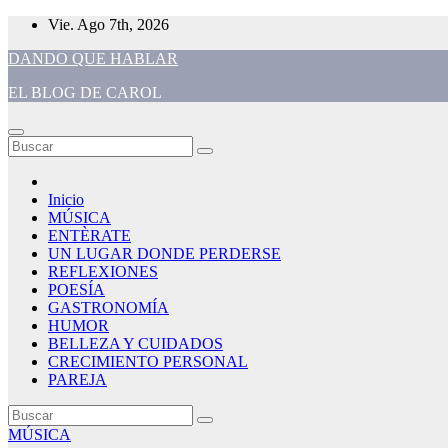
Saltar
Vie. Ago 7th, 2026
al
DANDO QUE HABLAR
contenido
EL BLOG DE CAROL
Inicio
MÚSICA
ENTÈRATE
UN LUGAR DONDE PERDERSE
REFLEXIONES
POESÍA
GASTRONOMÍA
HUMOR
BELLEZA Y CUIDADOS
CRECIMIENTO PERSONAL
PAREJA
MÚSICA