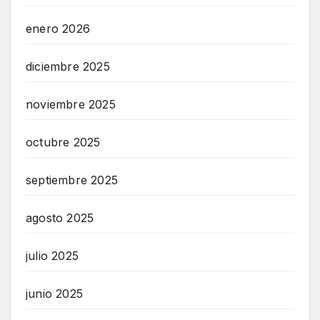
C
E
enero 2026
O
diciembre 2025
N
L
noviembre 2025
I
N
octubre 2025
E
A
septiembre 2025
G
agosto 2025
E
N
julio 2025
T
U
junio 2025
R