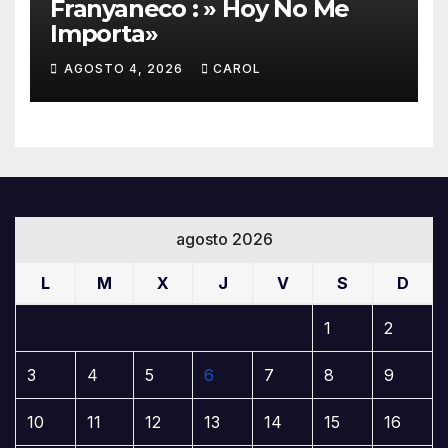
Franyaneco : » Hoy No Me
Importa»
AGOSTO 4, 2026
CAROL
agosto 2026
L
M
X
J
V
S
D
1
2
3
4
5
6
7
8
9
10
11
12
13
14
15
16