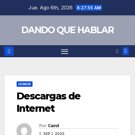
Saltar
Jue. Ago 6th, 2026
8:27:56 AM
al
contenido
DANDO QUE HABLAR
HUMOR
Descargas de
Internet
Por
Carol
SEP 1, 2025