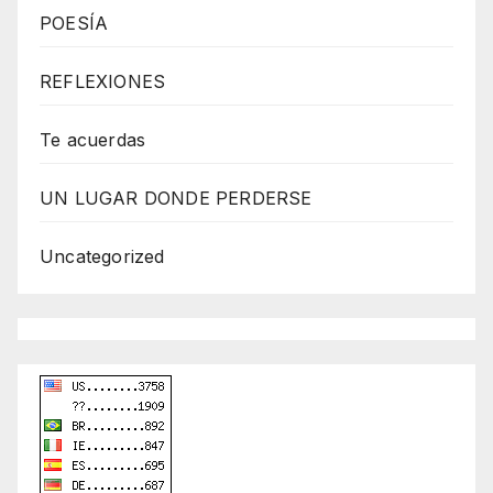
s
POESÍA
s
W
REFLEXIONES
e
b
Te acuerdas
d
UN LUGAR DONDE PERDERSE
e
s
Uncategorized
i
g
n
D
e
x
h