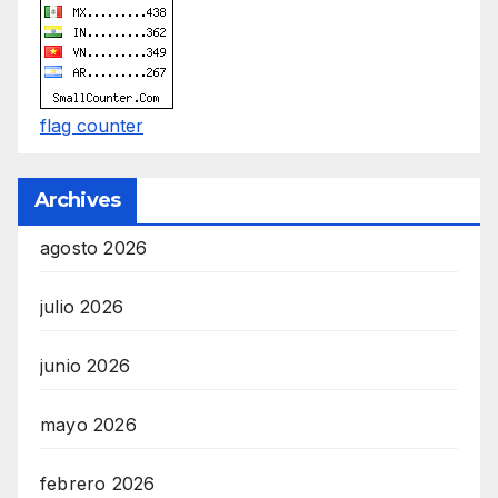
e
i
m
a
flag counter
n
d
Archives
F
U
agosto 2026
L
L
julio 2026
S
junio 2026
E
R
mayo 2026
V
I
febrero 2026