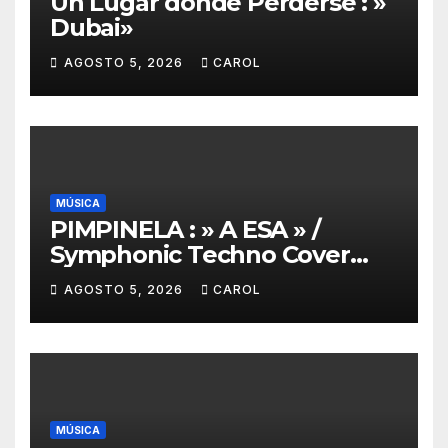
Un Lugar donde Perderse : »
Dubai»
AGOSTO 5, 2026
CAROL
MÚSICA
PIMPINELA : » A ESA » /
Symphonic Techno Cover
2026 /Cover Remixer – A Esa
AGOSTO 5, 2026
CAROL
version electro
MÚSICA