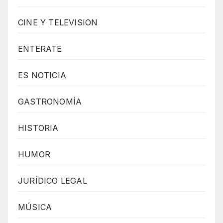
w
CINE Y TELEVISION
e
r
ENTERATE
e
d
ES NOTICIA
b
GASTRONOMÍA
y
W
HISTORIA
o
r
HUMOR
d
P
JURÍDICO LEGAL
r
MÚSICA
e