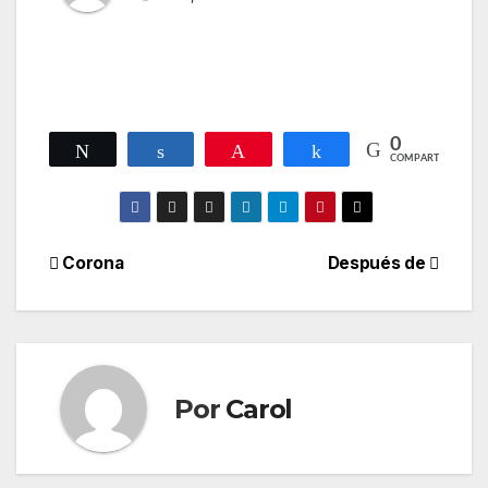
0
Twittear
Compartir
Pin
Compartir
COMPARTIR
Navegación
Corona
Después de
de
entradas
Por
Carol