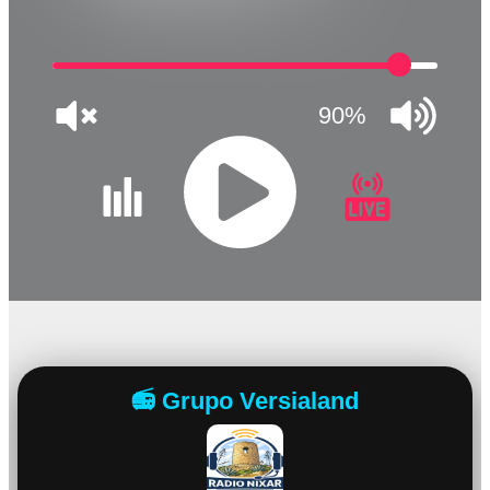
90%
JQUERY
RADIO
PLAYER
and
WORDPRESS
RADIO
PLUGIN
powered
by
WordPress