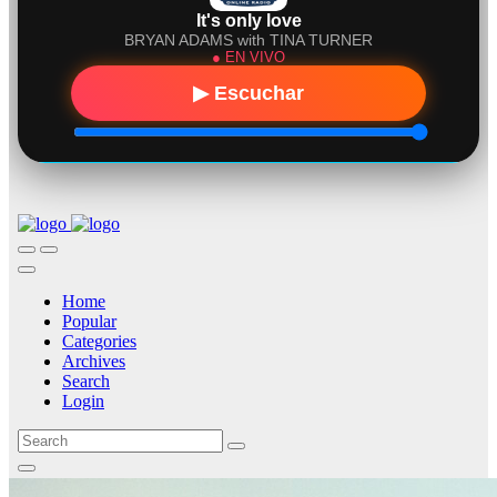
Webdesign
Dexheim
and
FULL
SERVICE
ONLINE
AGENTUR
MAINZ
RadioVersia