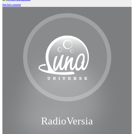
free hits counter
RadioVersia