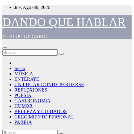
Saltar
Jue. Ago 6th, 2026
al
contenido
DANDO QUE HABLAR
EL BLOG DE CAROL
Inicio
MÚSICA
ENTÈRATE
UN LUGAR DONDE PERDERSE
REFLEXIONES
POESÍA
GASTRONOMÍA
HUMOR
BELLEZA Y CUIDADOS
CRECIMIENTO PERSONAL
PAREJA