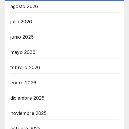
n
agosto 2026
e
julio 2026
M
a
junio 2026
r
k
mayo 2026
e
t
febrero 2026
i
enero 2026
n
g
diciembre 2025
A
g
noviembre 2025
e
n
octubre 2025