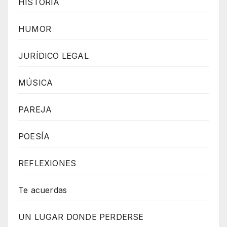
HISTORIA
H
T
HUMOR
M
L
JURÍDICO LEGAL
R
MÚSICA
A
D
PAREJA
I
O
POESÍA
P
L
REFLEXIONES
A
Y
Te acuerdas
E
UN LUGAR DONDE PERDERSE
R