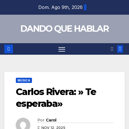
Saltar
Dom. Ago 9th, 2026
al
contenido
DANDO QUE HABLAR
MÚSICA
Carlos Rivera: » Te
esperaba»
Por
Carol
NOV 12, 2025