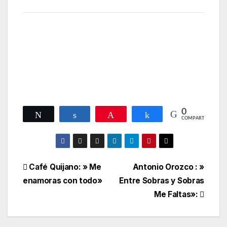
0
Twittear
Compartir
Pin
Compartir
COMPARTIR
Navegación
Café Quijano: » Me
Antonio Orozco : »
enamoras con todo»
Entre Sobras y Sobras
de
Me Faltas»:
entradas