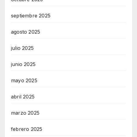
t
u
septiembre 2025
r
agosto 2025
M
a
julio 2025
i
n
junio 2025
z
mayo 2025
abril 2025
marzo 2025
febrero 2025