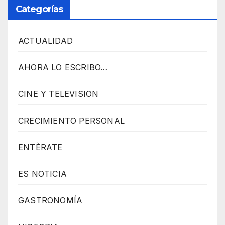
M
Categorías
a
i
ACTUALIDAD
n
z
AHORA LO ESCRIBO…
J
CINE Y TELEVISION
A
V
CRECIMIENTO PERSONAL
A
S
ENTÈRATE
C
R
ES NOTICIA
I
GASTRONOMÍA
P
T