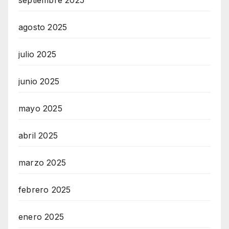
septiembre 2025
G
agosto 2025
E
N
julio 2025
T
U
junio 2025
R
M
mayo 2025
A
I
abril 2025
N
marzo 2025
Z
RadioVersia
febrero 2025
enero 2025