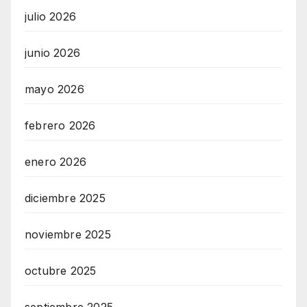
L
julio 2026
S
junio 2026
E
R
mayo 2026
V
I
febrero 2026
C
E
enero 2026
O
diciembre 2025
N
L
noviembre 2025
I
N
octubre 2025
E
A