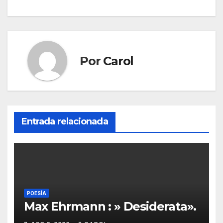
entradas
Por
Carol
Entrada relacionada
POESÍA
Max Ehrmann : » Desiderata».