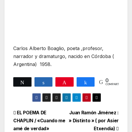
Carlos Alberto Boaglio, poeta ,profesor,
narrador y dramaturgo, nacido en Córdoba (
Argentina) 1958.
0
Twittear
Compartir
Pin
Compartir
COMPARTIR
Navegación
EL POEMA DE
Juan Ramón Jiménez :
CHAPLIN / «Cuando me
» Distinto » ( por Asier
de
amé de verdad»
Etxendia)