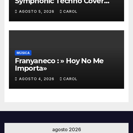
Symphonic Techno Cover
2026 /Cover Remixer – A Esa
AGOSTO 5, 2026
CAROL
version electro
MÚSICA
Franyaneco : » Hoy No Me
Importa»
AGOSTO 4, 2026
CAROL
agosto 2026