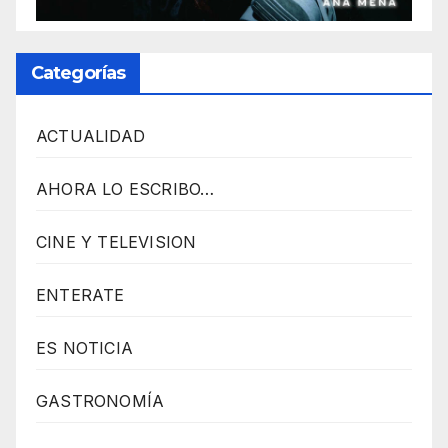
L
U
Categorías
G
I
ACTUALIDAD
N
p
AHORA LO ESCRIBO…
o
w
CINE Y TELEVISION
e
r
ENTERATE
e
d
ES NOTICIA
b
GASTRONOMÍA
y
W