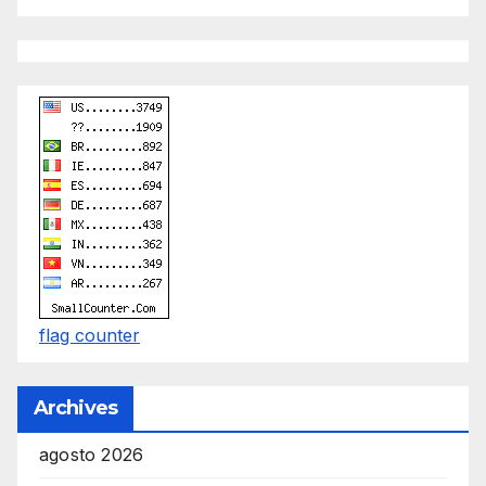
g
n
D
e
x
h
e
i
m
a
flag counter
n
d
Archives
F
U
agosto 2026
L