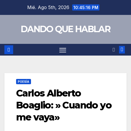
Saltar
Mié. Ago 5th, 2026
10:45:17 PM
al
contenido
DANDO QUE HABLAR
POESÍA
Carlos Alberto
Boaglio: » Cuando yo
me vaya»