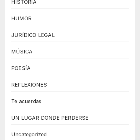
HISTORIA
o
r
HUMOR
d
P
JURÍDICO LEGAL
r
MÚSICA
e
s
POESÍA
s
W
REFLEXIONES
e
b
Te acuerdas
d
UN LUGAR DONDE PERDERSE
e
s
Uncategorized
i