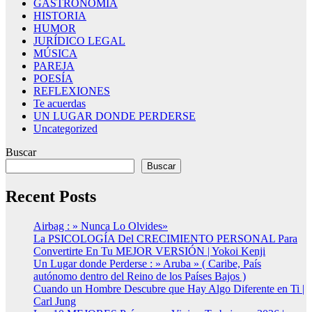
GASTRONOMÍA
HISTORIA
HUMOR
JURÍDICO LEGAL
MÚSICA
PAREJA
POESÍA
REFLEXIONES
Te acuerdas
UN LUGAR DONDE PERDERSE
Uncategorized
Buscar
Buscar
Recent Posts
Airbag : » Nunca Lo Olvides»
La PSICOLOGÍA Del CRECIMIENTO PERSONAL Para
Convertirte En Tu MEJOR VERSIÓN | Yokoi Kenji
Un Lugar donde Perderse : » Aruba » ( Caribe, País
autónomo dentro del Reino de los Países Bajos )
Cuando un Hombre Descubre que Hay Algo Diferente en Ti |
Carl Jung