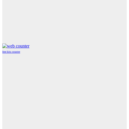
free hits counter
WordPress
Radio
Player
Plugin
powered
by
WordPress
Webdesign
Agentur
Mainz
JAVASCRIPT
HTML
RADIO
PLAYER
marketing