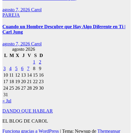
agosto 7, 2026
Carol
PAREJA
Cuando un Hombre Descubre que Hay Algo Diferente en Ti |
Carl Jung
agosto 7, 2026
Carol
agosto 2026
L
M
X
J
V
S
D
1
2
3
4
5
6
7
8
9
10
11
12
13
14
15
16
17
18
19
20
21
22
23
24
25
26
27
28
29
30
31
« Jul
DANDO QUE HABLAR
EL BLOG DE CAROL
Funciona gracias a WordPress
|
Tema: Newsup de
Themeansar