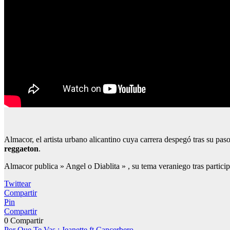
Almacor, el artista urbano alicantino cuya carrera despegó tras su pa
reggaeton
.
Almacor publica » Angel o Diablita » , su tema veraniego tras partic
Twittear
Compartir
Pin
Compartir
0
Compartir
Por Que Te Vas : Jeanette ft Cancerbero