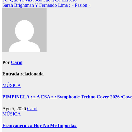
Navegación
Sarah Brightman Y Fernando Lima : » Pasión «
de
entradas
Por
Carol
Entrada relacionada
MÚSICA
PIMPINELA : » A ESA » / Symphonic Techno Cover 2026 /Cover 
Ago 5, 2026
Carol
MÚSICA
Franyaneco : » Hoy No Me Importa»