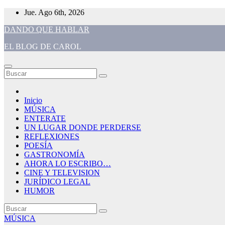
Saltar
Jue. Ago 6th, 2026
al
DANDO QUE HABLAR
contenido
EL BLOG DE CAROL
Inicio
MÚSICA
ENTERATE
UN LUGAR DONDE PERDERSE
REFLEXIONES
POESÍA
GASTRONOMÍA
AHORA LO ESCRIBO…
CINE Y TELEVISION
JURÍDICO LEGAL
HUMOR
MÚSICA