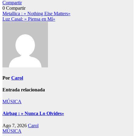
Compartir
0
Compartir
Navegación
Metallica : » Nothing Else Matters»
Luz Casal: » Piensa en Mí»
de
entradas
Por
Carol
Entrada relacionada
MÚSICA
Airbag : » Nunca Lo Olvides»
Ago 7, 2026
Carol
MÚSICA