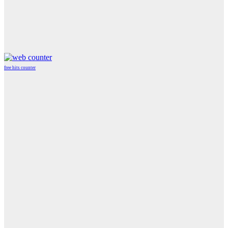
free hits counter
WordPress
Radio
Player
Plugin
powered
by
WordPress
Webdesign
Agentur
Mainz
JAVASCRIPT
HTML
RADIO
PLAYER
marketing
by
Online