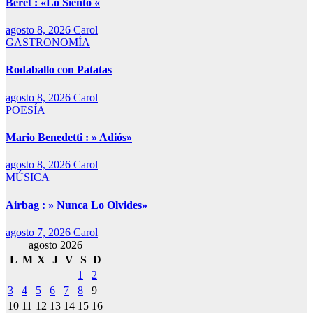
Beret : «Lo Siento «
agosto 8, 2026
Carol
GASTRONOMÍA
Rodaballo con Patatas
agosto 8, 2026
Carol
POESÍA
Mario Benedetti : » Adiós»
agosto 8, 2026
Carol
MÚSICA
Airbag : » Nunca Lo Olvides»
agosto 7, 2026
Carol
agosto 2026
L
M
X
J
V
S
D
1
2
3
4
5
6
7
8
9
10
11
12
13
14
15
16